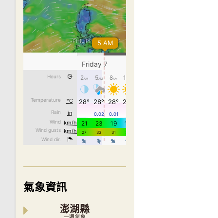
氣象資訊
澎湖縣
一週氣象