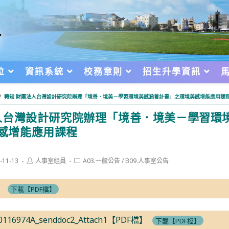
位
資訊系統
校務章則
招生升學資訊
/
轉知 財團法人台灣設計研究院辦理「境善．境美－學習環境美感涵養計畫」之環境美感增能應用課
台灣設計研究院辦理「境善．境美－學習環
感增能應用課程
Post
Post
-11-13
人事室組員
A03.一般公告
/
B09.人事室公告
author:
category:
d:
】
下載【PDF檔】
40116974A_senddoc2_Attach1【PDF檔】
下載【PDF檔】