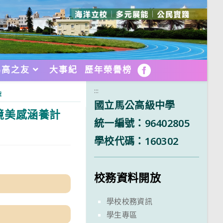
馬高之友
大事紀
歷年榮譽榜
FB
:::
程
國立馬公高級中學
境美感涵養計
統一編號：96402805
學校代碼：160302
校務資料開放
學校校務資訊
學生專區