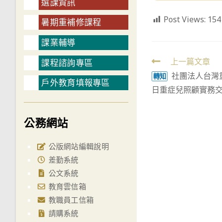
選課資訊
Post Views:
154
暑期重補修課程
課業輔導
Read
上一篇文章
課程諮詢專區
社團法人台灣重
more
轉知
戶外教育填報專區
日重症兒照顧實務
articles
公務網站
公版網站編輯說明
差勤系統
公文系統
教育雲信箱
教職員工信箱
請購系統