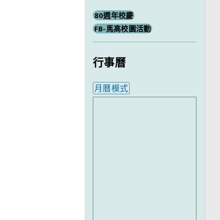
80週年校慶
FB-馬高校園活動
行事曆
月曆模式
內嵌行事曆為視覺預覽，完