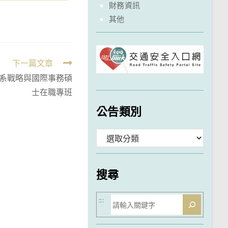
財務資訊
其他
下一篇文章
學系戰略與國際事務碩
士在職專班
公告類別
分
類
搜尋
搜
:::
尋