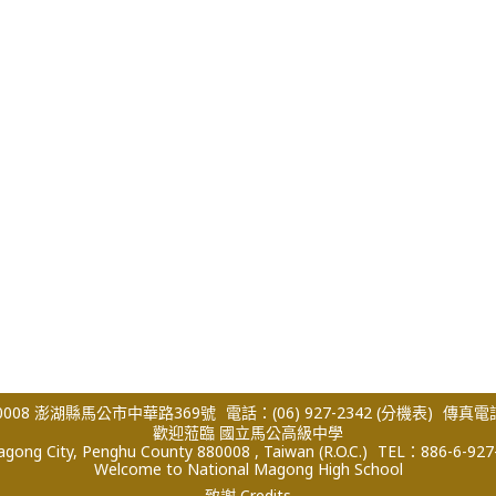
008 澎湖縣馬公市中華路369號
電話：(06) 927-2342
(分機表)
傳真電話：
歡迎蒞臨 國立馬公高級中學
ong City, Penghu County 880008 , Taiwan (R.O.C.)
TEL：886-6-927
Welcome to National Magong High School
致謝 Credits