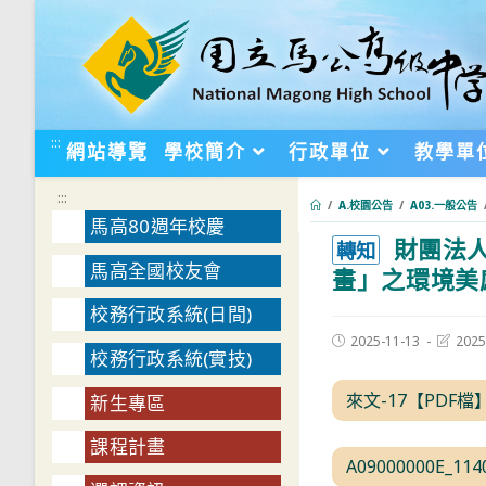
跳
轉
至
主
要
:::
網站導覽
學校簡介
行政單位
教學單
內
容
:::
/
A.校園公告
/
A03.一般公告
馬高80週年校慶
財團法人
:::
轉知
馬高全國校友會
畫」之環境美
校務行政系統(日間)
Post
Post
2025-11-13
2025
校務行政系統(實技)
published:
last
modifie
來文-17【PDF檔
新生專區
課程計畫
A09000000E_11