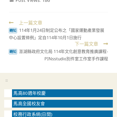
Post Views:
186
上一篇文章
Read
114年1月24日制定公布之「國家運動產業發展
more
轉知
中心設置條例」定自114年10月1日施行
articles
下一篇文章
澎湖縣政府文化局 114年文化創意教育推廣課程-
轉知
PINsstudio別件室工作室手作課程
:::
馬高80週年校慶
馬高全國校友會
校務行政系統(日間)