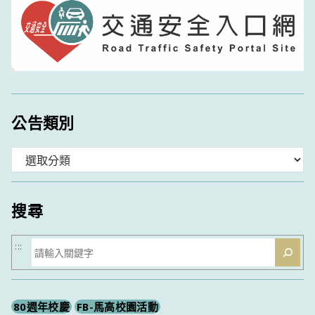
公告類別
分
類
搜尋
搜
:::
尋
80週年校慶
FB-馬高校園活動