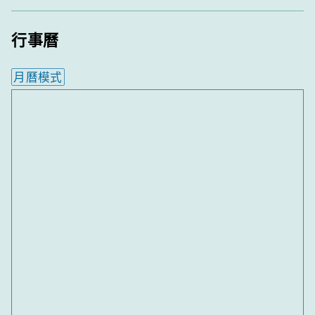
行事曆
月曆模式
內嵌行事曆為視覺預覽，完整行事曆內容請使用