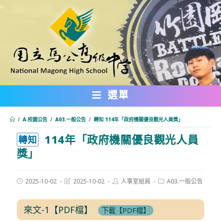
跳
轉
至
主
要
內
選單
容
/
A.校園公告
/
A03.一般公告
/
轉知 114年「政府機關優良觀光人員獎」
114年「政府機關優良觀光人員
:::
轉知
獎」
Post
Post
Post
Post
2025-10-02
2025-10-02
人事室組員
A03.一般公告
published:
last
author:
category:
modified:
來文-1【PDF檔】
下載【PDF檔】