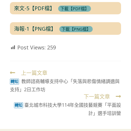
來文-5【PDF檔】
下載【PDF檔】
海報-1【PNG檔】
下載【PNG檔】
Post Views:
259
上一篇文章
Read
教師諮商輔導支持中心「失落與悲傷情緒調適與
more
轉知
支持」2日工作坊
articles
下一篇文章
臺北城市科技大學114年全國技藝競賽「平面設
轉知
計」選手培訓營