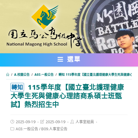
跳
轉
至
主
要
內
選單
容
/
A.校園公告
/
A03.一般公告
/
轉知 115學年度【國立臺北護理健康大學生死與健康心理
115學年度【國立臺北護理健康
:::
轉知
大學生死與健康心理諮商系碩士班甄
試】熱烈招生中
Post
Post
Post
2025-09-19
2025-09-19
人事室組員
published:
last
author:
Post
A03.一般公告
/
B09.人事室公告
modified:
category: