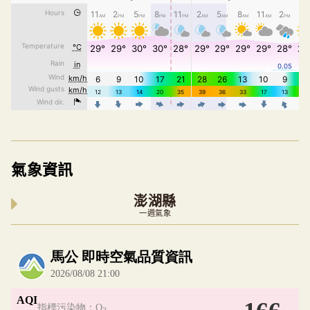
氣象資訊
澎湖縣
一週氣象
內嵌空氣品質小工具為視覺預覽，完整即時空氣