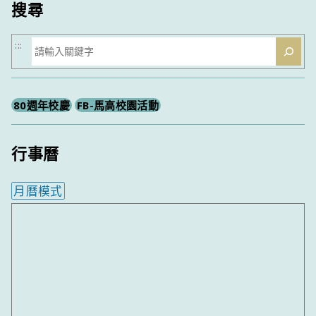
搜尋
搜
:::
尋
80週年校慶
FB-馬高校園活動
行事曆
月曆模式
內嵌行事曆為視覺預覽，完整行事曆內容請使用