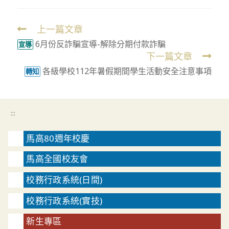
上一篇文章
Read
6月份反詐騙宣導-解除分期付款詐騙
more
宣導
下一篇文章
articles
各級學校112年暑假期間學生活動安全注意事項
轉知
:::
馬高80週年校慶
馬高全國校友會
校務行政系統(日間)
校務行政系統(實技)
新生專區