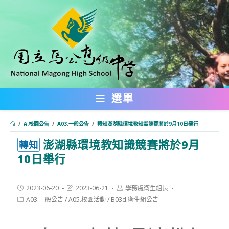
跳
轉
至
主
要
內
選單
容
/
A.校園公告
/
A03.一般公告
/
轉知澎湖縣環境教知識競賽將於9月10日舉行
澎湖縣環境教知識競賽將於9月
:::
轉知
10日舉行
Post
Post
Post
2023-06-20
2023-06-21
學務處衛生組長
published:
last
author:
Post
A03.一般公告
/
A05.校園活動
/
B03d.衛生組公告
modified:
category: