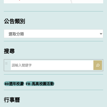
公告類別
分
類
搜尋
搜
:::
尋
80週年校慶
FB-馬高校園活動
行事曆