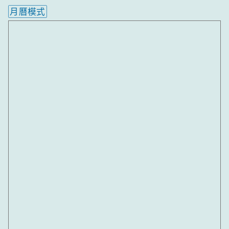
月曆模式
內嵌行事曆為視覺預覽，完整行事曆內容請使用