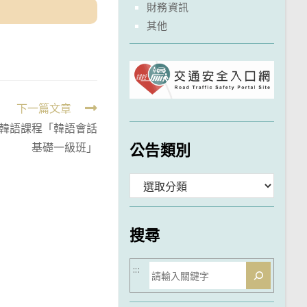
財務資訊
其他
下一篇文章
韓語課程「韓語會話
公告類別
基礎一級班」
分
類
搜尋
搜
:::
尋