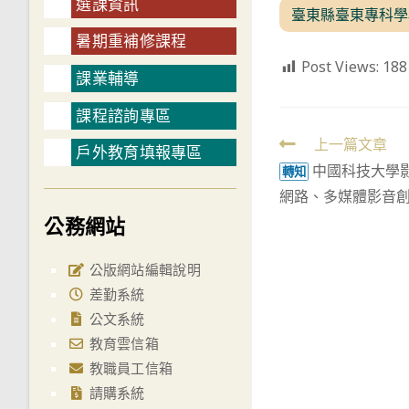
選課資訊
臺東縣臺東專科學
暑期重補修課程
Post Views:
188
課業輔導
課程諮詢專區
Read
上一篇文章
戶外教育填報專區
中國科技大學
more
轉知
網路、多媒體影音
articles
公務網站
公版網站編輯說明
差勤系統
公文系統
教育雲信箱
教職員工信箱
請購系統