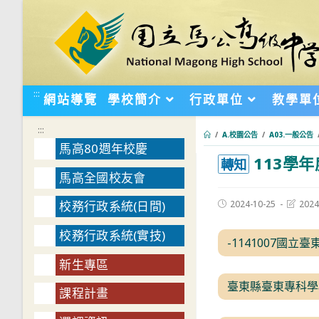
跳
轉
至
主
要
:::
網站導覽
學校簡介
行政單位
教學單
內
容
:::
/
A.校園公告
/
A03.一般公告
馬高80週年校慶
113學
:::
轉知
馬高全國校友會
Post
Post
2024-10-25
2024
校務行政系統(日間)
published:
last
modifie
校務行政系統(實技)
-1141007國立
新生專區
臺東縣臺東專科學
課程計畫