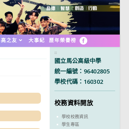
馬高之友
大事紀
歷年榮譽榜
FB
:::
國立馬公高級中學
統一編號：96402805
學校代碼：160302
校務資料開放
學校校務資訊
學生專區