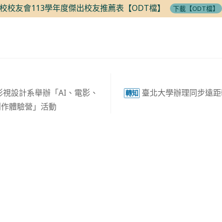
校校友會113學年度傑出校友推薦表【ODT檔】
下載【ODT檔】
影視設計系舉辦「AI、電影、
臺北大學辦理同步遠距
轉知
創作體驗營」活動