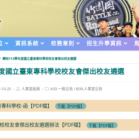
位
資訊系統
校務章則
招生升學資訊
/
轉知113學年度國立臺東專科學校校友會傑出校友遴選
年度國立臺東專科學校校友會傑出校友遴選
Post
Post
-10-25
人事室組員
A03.一般公告
/
B09.人事室公告
author:
category:
d:
臺東專科學校-函【PDF檔】
下載【PDF檔】
校校友會傑出校友遴選辦法【PDF檔】
下載【PDF檔】