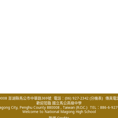
008 澎湖縣馬公市中華路369號
電話：(06) 927-2342
(分機表)
傳真電話：
歡迎蒞臨 國立馬公高級中學
ong City, Penghu County 880008 , Taiwan (R.O.C.)
TEL：886-6-927
Welcome to National Magong High School
致謝 Credits