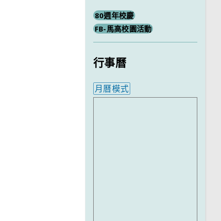
80週年校慶
FB-馬高校園活動
行事曆
月曆模式
內嵌行事曆為視覺預覽，完