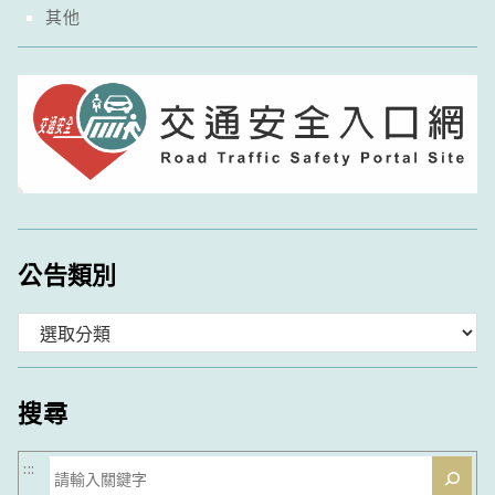
其他
公告類別
分
類
搜尋
搜
:::