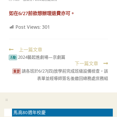
modified:
category:
如在6/27前欲想辦理退費亦可。
Post Views:
301
上一篇文章
Read
2024藝起進劇場—京劇篇
more
活動
下一篇文章
articles
請各班於6/27(四)放學前完成班級設備檢查，該
重要
表單並經導師簽名後繳回總務處庶務組
:::
馬高80週年校慶