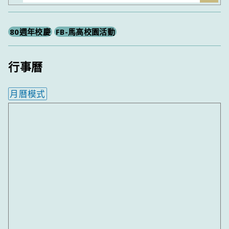
尋
80週年校慶
FB-馬高校園活動
行事曆
月曆模式
內嵌行事曆為視覺預覽，完整行事曆內容請使用