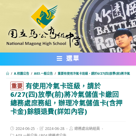
跳
轉
至
主
要
內
選單
容
/
A.校園公告
/
A03.一般公告
/
重要有使用冷氣卡班級，請於6/27(四)放學(前)將冷氣
有使用冷氣卡班級，請於
:::
重要
6/27(四)放學(前)將冷氣儲值卡繳回
總務處庶務組，辦理冷氣儲值卡(含押
卡金)餘額退費(詳如內容)
Post
Post
Post
2024-06-25
2024-06-28
總務處出納組員
published:
last
author:
Post
A03.一般公告
/
B04.總務處公告