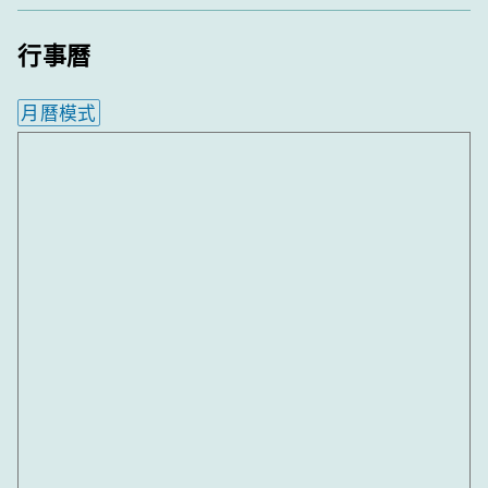
行事曆
月曆模式
內嵌行事曆為視覺預覽，完整行事曆內容請使用