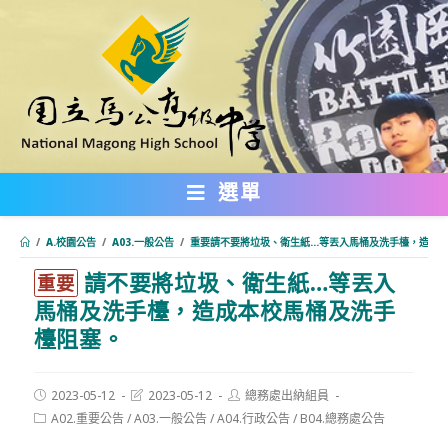
跳
轉
至
主
要
內
選單
容
/
A.校園公告
/
A03.一般公告
/
重要請不要將垃圾、衛生紙…等丟入馬桶及洗手檯，造成
請不要將垃圾、衛生紙…等丟入
:::
重要
馬桶及洗手檯，造成本校馬桶及洗手
檯阻塞。
Post
Post
Post
2023-05-12
2023-05-12
總務處出納組員
published:
last
author:
Post
A02.重要公告
/
A03.一般公告
/
A04.行政公告
/
B04.總務處公告
modified:
category: