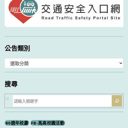
公告類別
分
類
搜尋
搜
:::
尋
80週年校慶
FB-馬高校園活動