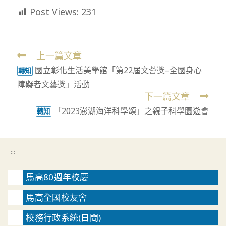
Post Views:
231
上一篇文章
Read
國立彰化生活美學館「第22屆文薈獎–全國身心
more
轉知
障礙者文藝獎」活動
articles
下一篇文章
「2023澎湖海洋科學頌」之親子科學園遊會
轉知
:::
馬高80週年校慶
馬高全國校友會
校務行政系統(日間)