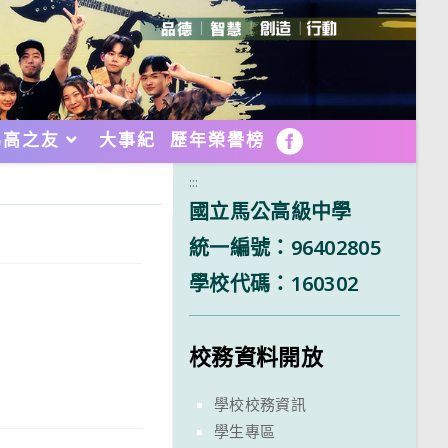
馬高之友
大事紀
歷年榮譽榜
FB
:::
國立馬公高級中學
統一編號：96402805
學校代碼：160302
校務資料開放
學校校務資訊
學生專區