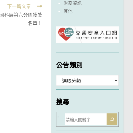
財務資訊
下一篇文章
其他
全國科展第六分區獲獎
名單！
公告類別
分
類
搜尋
搜
:::
尋