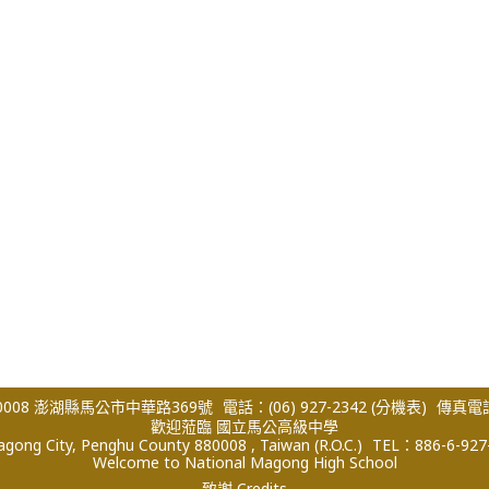
008 澎湖縣馬公市中華路369號
電話：(06) 927-2342
(分機表)
傳真電話：
歡迎蒞臨 國立馬公高級中學
ong City, Penghu County 880008 , Taiwan (R.O.C.)
TEL：886-6-927
Welcome to National Magong High School
致謝 Credits