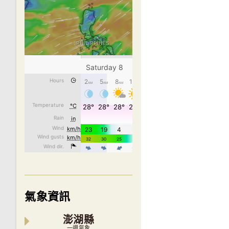
氣象資訊
澎湖縣
一週氣象