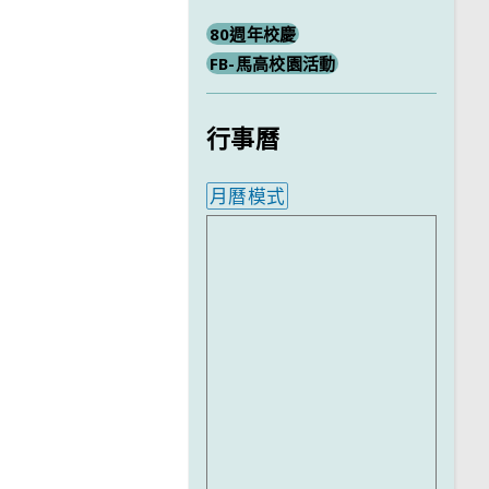
80週年校慶
FB-馬高校園活動
行事曆
月曆模式
內嵌行事曆為視覺預覽，完