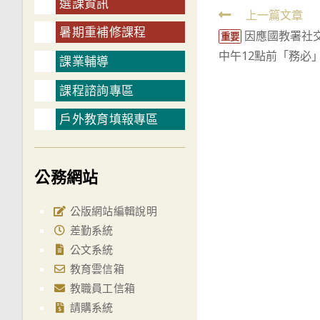
選課資訊
Read
上一篇文章
暑期重補修課程
因應國教署社交
more
重要
中午12點前「務必」
articles
課業輔導
課程諮詢專區
戶外教育填報專區
公務網站
公版網站編輯說明
差勤系統
公文系統
教育雲信箱
教職員工信箱
請購系統