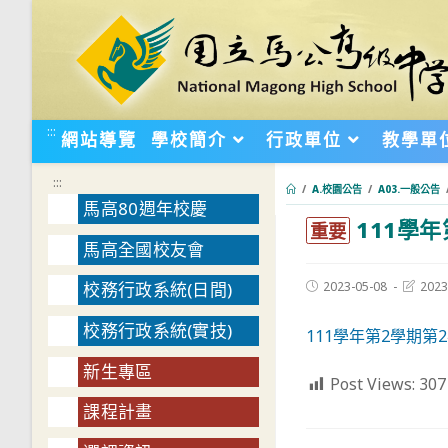
跳
轉
至
主
要
:::
網站導覽
學校簡介
行政單位
教學單
內
容
:::
/
A.校園公告
/
A03.一般公告
馬高80週年校慶
111學
:::
重要
馬高全國校友會
Post
Post
2023-05-08
2023
校務行政系統(日間)
published:
last
modifie
校務行政系統(實技)
111學年第2學期第
新生專區
Post Views:
307
課程計畫