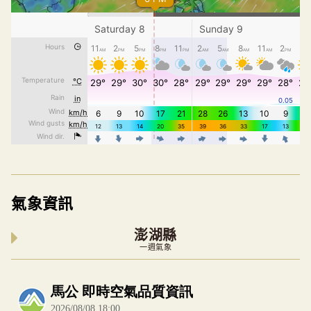
氣象資訊
澎湖縣
一週氣象
內嵌空氣品質小工具為視覺預覽，完整即時空氣