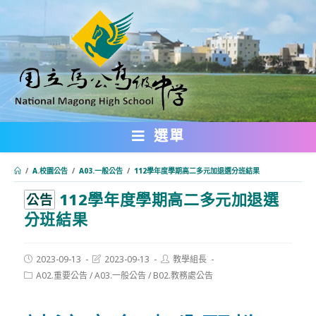
跳
轉
至
主
要
內
選單
容
/
A.校園公告
/
A03.一般公告
/
112學年度學期高二多元加退選分班結果
112學年度學期高二多元加退選
:::
公告
分班結果
Post
Post
Post
2023-09-13
2023-09-13
教學組長
published:
last
author:
Post
A02.重要公告
/
A03.一般公告
/
B02.教務處公告
modified:
category: