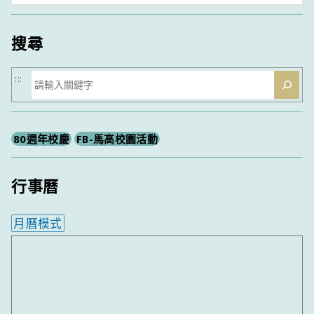
類
搜尋
搜
:::
尋
80週年校慶
FB-馬高校園活動
行事曆
月曆模式
內嵌行事曆為視覺預覽，完整行事曆內容請使用