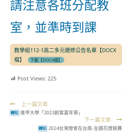
請注意各班分配教
室，並準時到課
教學組112-1高二多元選修公告名單【DOCX
檔】
下載【DOCX檔】
Post Views:
225
上一篇文章
Read
逢甲大學「2023創客嘉年華」
more
轉知
下一篇文章
articles
2024台灣燈會在台南-全國花燈競賽
轉知