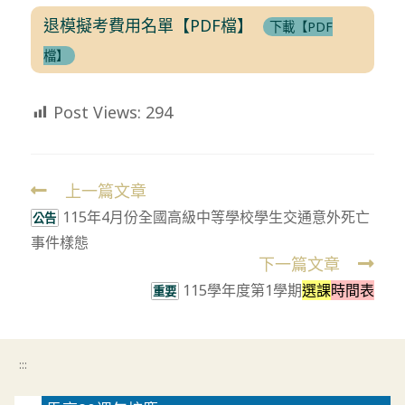
退模擬考費用名單【PDF檔】
下載【PDF
檔】
Post Views:
294
上一篇文章
Read
115年4月份全國高級中等學校學生交通意外死亡
more
公告
事件樣態
articles
下一篇文章
115學年度第1學期
選課
時間表
重要
:::