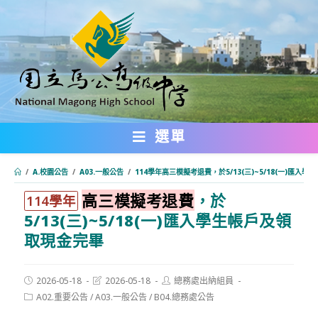
跳
轉
至
主
要
內
選單
容
/
A.校園公告
/
A03.一般公告
/
114學年高三模擬考退費，於5/13(三)~5/18(一)匯入
高三模擬考退費
，於
:::
114學年
5/13(三)~5/18(一)匯入學生帳戶及領
取現金完畢
Post
Post
Post
2026-05-18
2026-05-18
總務處出納組員
published:
last
author:
Post
A02.重要公告
/
A03.一般公告
/
B04.總務處公告
modified:
category: