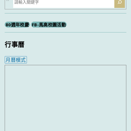
尋
80週年校慶
FB-馬高校園活動
行事曆
月曆模式
內嵌行事曆為視覺預覽，完整行事曆內容請使用