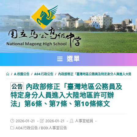
跳
轉
至
主
要
內
選單
容
/
A.校園公告
/
A04.行政公告
/
內政部修正「臺灣地區公務員及特定身分人員進入大陸地區
內政部修正「臺灣地區公務員及
:::
公告
特定身分人員進入大陸地區許可辦
法」第6條、第7條、第10條條文
Post
Post
Post
2026-01-21
2026-01-21
人事室組員
published:
last
author:
Post
A04.行政公告
/
B09.人事室公告
modified:
category: