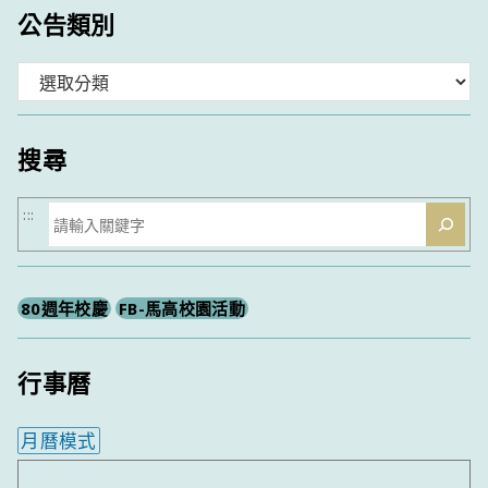
公告類別
分
類
搜尋
搜
:::
尋
80週年校慶
FB-馬高校園活動
行事曆
月曆模式
內嵌行事曆為視覺預覽，完整行事曆內容請使用