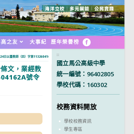
馬高之友
大事紀
歷年榮譽榜
FB
:::
日以臺教師（四）字第1132604162A號令修正發布
國立馬公高級中學
分條文，業經教
統一編號：96402805
04162A號令
學校代碼：160302
校務資料開放
學校校務資訊
學生專區