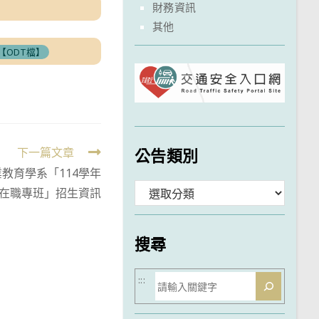
財務資訊
其他
【ODT檔】
公告類別
下一篇文章
教育學系「114學年
分
在職專班」招生資訊
類
搜尋
搜
:::
尋