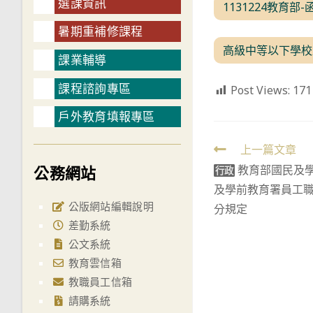
選課資訊
1131224教育部-
暑期重補修課程
高級中等以下學校
課業輔導
課程諮詢專區
Post Views:
171
戶外教育填報專區
Read
上一篇文章
公務網站
教育部國民及
more
行政
及學前教育署員工
articles
公版網站編輯說明
分規定
差勤系統
公文系統
教育雲信箱
教職員工信箱
請購系統