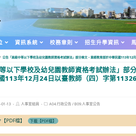
位
資訊系統
校務章則
招生升學資訊
/
公告「高級中等以下學校及幼兒園教師資格考試辦法」部分條文，業經教育部於中華民國113年12月24
等以下學校及幼兒園教師資格考試辦法」部
113年12月24日以臺教師（四）字第11326
Post
Post
-01-13
人事室組員
A04.行政公告
/
B09.人事室公告
author:
category:
d:
令【PDF檔】
下載【PDF檔】