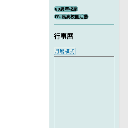
80週年校慶
FB-馬高校園活動
行事曆
月曆模式
內嵌行事曆為視覺預覽，完