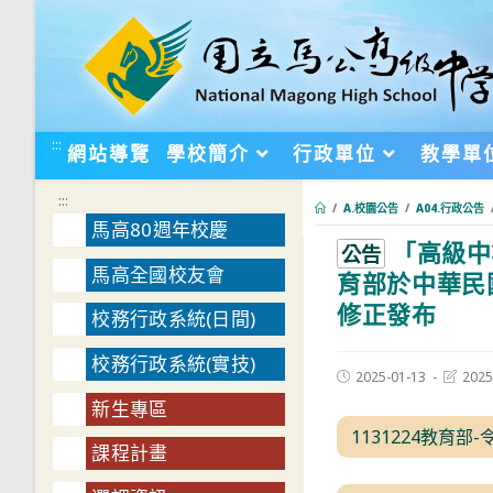
跳
轉
至
主
要
:::
網站導覽
學校簡介
行政單位
教學單
內
容
:::
/
A.校園公告
/
A04.行政公告
馬高80週年校慶
「高級中
:::
公告
馬高全國校友會
育部於中華民國
修正發布
校務行政系統(日間)
校務行政系統(實技)
Post
Post
2025-01-13
2025
published:
last
新生專區
modifie
1131224教育部-
課程計畫