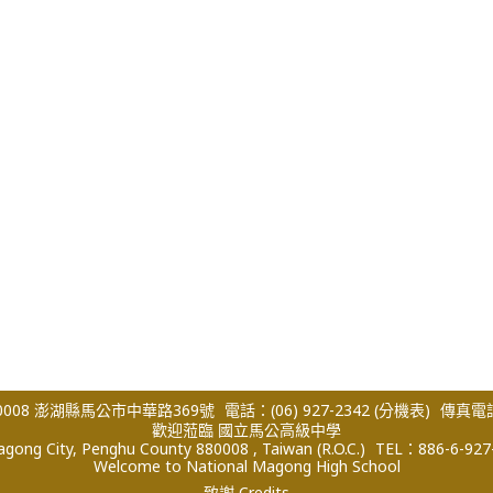
008 澎湖縣馬公市中華路369號
電話：(06) 927-2342
(分機表)
傳真電話：
歡迎蒞臨 國立馬公高級中學
ong City, Penghu County 880008 , Taiwan (R.O.C.)
TEL：886-6-927
Welcome to National Magong High School
致謝 Credits