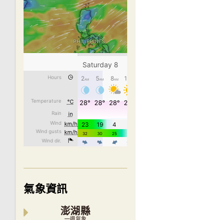
氣象資訊
澎湖縣
一週氣象