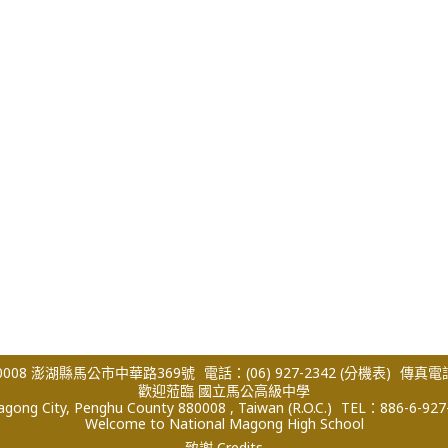
008 澎湖縣馬公市中華路369號
電話：(06) 927-2342
(分機表)
傳真電話：
歡迎蒞臨 國立馬公高級中學
ong City, Penghu County 880008 , Taiwan (R.O.C.)
TEL：886-6-927
Welcome to National Magong High School
致謝 Credits