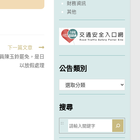
財務資訊
其他
下一篇文章
縣議員陳玉鈴罷免，是日
以放假處理
公告類別
分
類
搜尋
搜
:::
尋