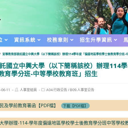
位
資訊系統
校務章則
招生升學資訊
/
宣導教育部委託國立中興大學（以下簡稱該校）辦理114學年度「偏遠地區學校學士後教育學分班-
託國立中興大學（以下簡稱該校）辦理114
教育學分班-中等學校教育班」招生
Post
Post
-06-11
人事室組員
A04.行政公告
/
B09.人事室公告
author:
category:
d:
部國民及學前教育署函【PDF檔】
下載【PDF檔】
中興大學辦理-114-學年度偏遠地區學校學士後教育學分班中等學