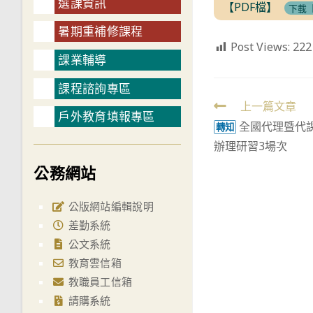
選課資訊
【PDF檔】
下載【
暑期重補修課程
Post Views:
222
課業輔導
課程諮詢專區
Read
上一篇文章
戶外教育填報專區
全國代理暨代課
more
轉知
辦理研習3場次
articles
公務網站
公版網站編輯說明
差勤系統
公文系統
教育雲信箱
教職員工信箱
請購系統