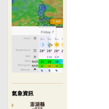
氣象資訊
澎湖縣
一週氣象