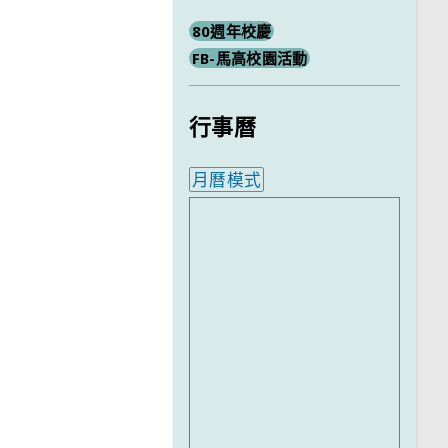
80週年校慶
FB-馬高校園活動
行事曆
月曆模式
內嵌行事曆為視覺預覽，完