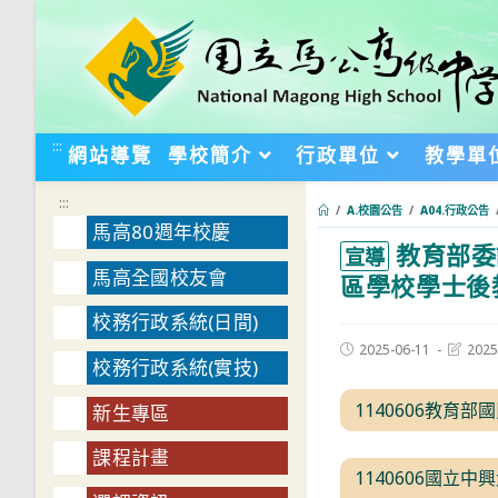
跳
轉
至
主
要
:::
網站導覽
學校簡介
行政單位
教學單
內
容
:::
/
A.校園公告
/
A04.行政公告
馬高80週年校慶
教育部委
:::
宣導
馬高全國校友會
區學校學士後
校務行政系統(日間)
Post
Post
2025-06-11
2025
校務行政系統(實技)
published:
last
modifie
1140606教育
新生專區
課程計畫
1140606國立