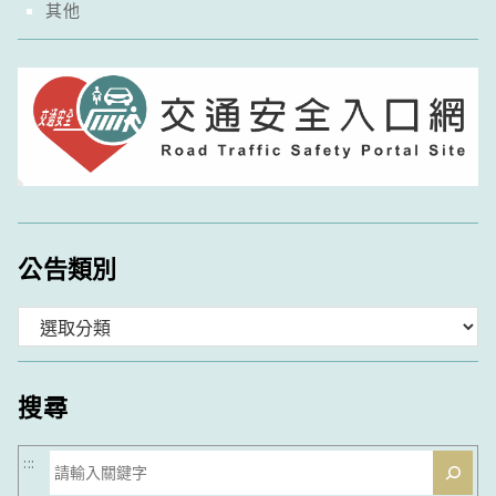
其他
公告類別
分
類
搜尋
搜
:::