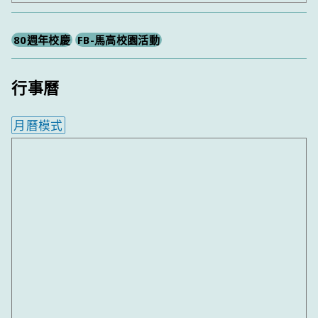
尋
80週年校慶
FB-馬高校園活動
行事曆
月曆模式
內嵌行事曆為視覺預覽，完整行事曆內容請使用