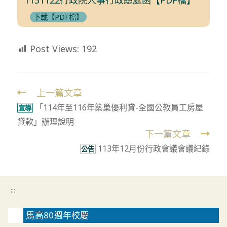
下載【PDF檔】
Post Views:
192
上一篇文章
Read
「114年至116年築巢優利貸-全國公教員工房屋
more
宣導
貸款」辦理說明
articles
下一篇文章
113年12月份行政會議會議紀錄
公告
:::
馬高80週年校慶