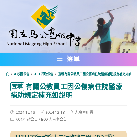
跳
轉
至
主
要
內
選單
容
/
A.校園公告
/
A04.行政公告
/
宣導有關公教員工因公傷病住院醫療補助規定補充如說明
有關公教員工因公傷病住院醫療
:::
宣導
補助規定補充如說明
Post
Post
Post
2024-12-13
2024-12-13
人事室組員
published:
last
author:
Post
A04.行政公告
/
B09.人事室公告
modified:
category:
1131122行政院人事行政總處函【PDF檔】