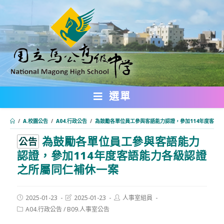
跳
轉
至
主
要
內
選單
容
/
A.校園公告
/
A04.行政公告
/
為鼓勵各單位員工參與客語能力認證，參加114年度客語
為鼓勵各單位員工參與客語能力
:::
公告
認證，參加114年度客語能力各級認證
之所屬同仁補休一案
Post
Post
Post
2025-01-23
2025-01-23
人事室組員
published:
last
author:
Post
A04.行政公告
/
B09.人事室公告
modified:
category: