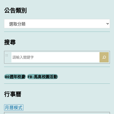
公告類別
分
類
搜尋
搜
:::
尋
80週年校慶
FB-馬高校園活動
行事曆
月曆模式