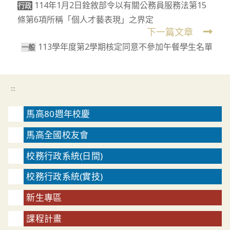
114年1月2日銓敘部令以有關公務員服務法第15
more
行政
條第6項所稱「個人才藝表現」之界定
articles
下一篇文章
113學年度第2學期核定同意不參加午餐學生名單
⼀般
:::
馬高80週年校慶
馬高全國校友會
校務行政系統(日間)
校務行政系統(實技)
新生專區
課程計畫