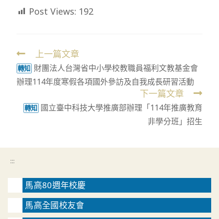
Post Views:
192
上一篇文章
Read
財團法人台灣省中小學校教職員福利文教基金會
more
轉知
辦理114年度寒假各項國外參訪及自我成長研習活動
articles
下一篇文章
國立臺中科技大學推廣部辦理「114年推廣教育
轉知
非學分班」招生
:::
馬高80週年校慶
馬高全國校友會