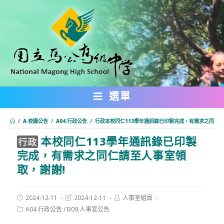
跳
轉
至
主
要
內
選單
容
/
A.校園公告
/
A04.行政公告
/
行政本校同仁113學年通訊錄已印製完成，有需求之同仁請
本校同仁113學年通訊錄已印製
:::
行政
完成，有需求之同仁請至人事室領
取，謝謝!
Post
Post
Post
2024-12-11
2024-12-11
人事室組員
published:
last
author:
Post
A04.行政公告
/
B09.人事室公告
modified:
category: