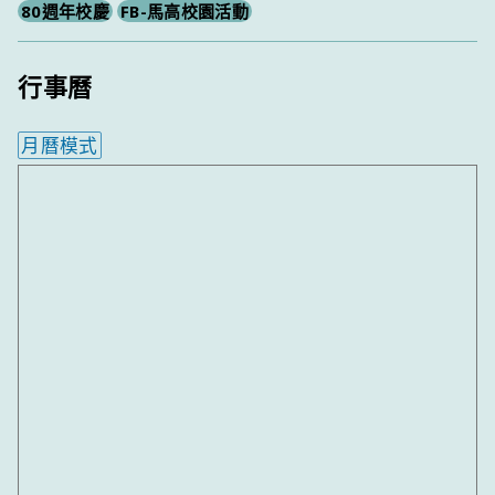
80週年校慶
FB-馬高校園活動
行事曆
月曆模式
內嵌行事曆為視覺預覽，完整行事曆內容請使用