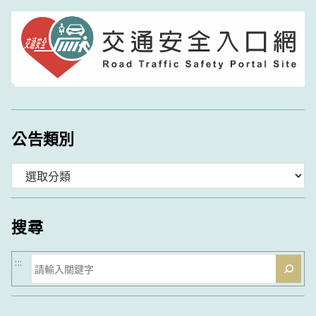
公告類別
分
類
搜尋
搜
:::
尋