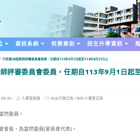
位
資訊系統
校務章則
招生升學資訊
/
行政第28屆教師評審委員會委員，任期自113年9月1日起至114年8月31日止
教師評審委員會委員，任期自113年9月1日起至1
Post
Post
-09-30
人事室組員
A04.行政公告
/
B09.人事室公告
author:
category:
d:
當然委員。
會會長，為當然委員(家長會代表)。