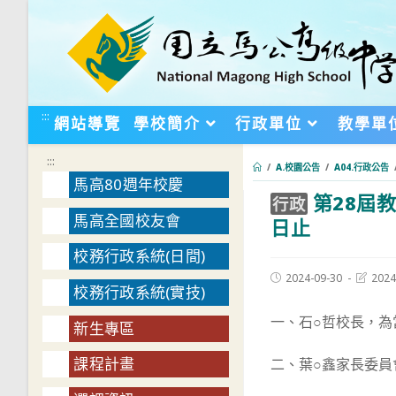
跳
轉
至
主
要
:::
網站導覽
學校簡介
行政單位
教學單
內
容
:::
/
A.校園公告
/
A04.行政公告
馬高80週年校慶
第28屆
:::
行政
馬高全國校友會
日止
校務行政系統(日間)
Post
Post
2024-09-30
2024
校務行政系統(實技)
published:
last
modifie
一、石○哲校長，為
新生專區
課程計畫
二、葉○鑫家長委員