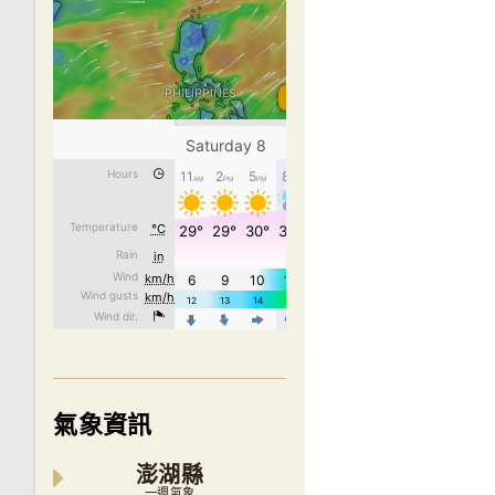
氣象資訊
澎湖縣
一週氣象