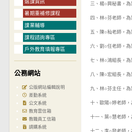
選課資訊
三、楊○興秘書，為
暑期重補修課程
四、林○芬老師，為
課業輔導
五、陳○秈老師，為
課程諮詢專區
六、劉○任老師，為
戶外教育填報專區
七、林○鴻組長，為
公務網站
八、陳○宏組長，為
公版網站編輯說明
九、林○芬主任，為
差勤系統
十、歐陽○婷老師，
公文系統
教育雲信箱
十一、葉○慧老師，
教職員工信箱
請購系統
十二、李○發老師，