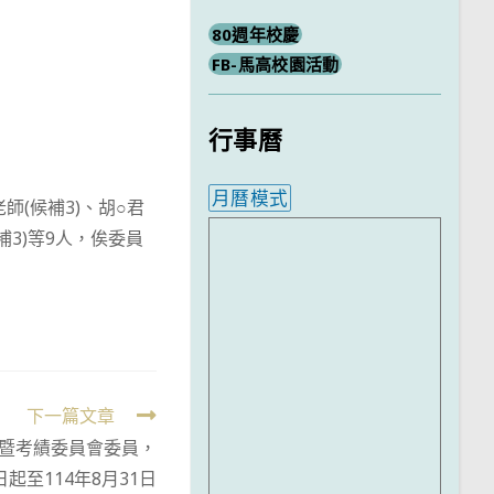
80週年校慶
FB-馬高校園活動
行事曆
月曆模式
老師(候補3)、胡○君
內嵌行事曆為視覺預覽，完
候補3)等9人，俟委員
下一篇文章
審暨考績委員會委員，
日起至114年8月31日