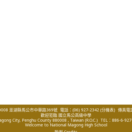
008 澎湖縣馬公市中華路369號
電話：(06) 927-2342
(分機表)
傳真電話：
歡迎蒞臨 國立馬公高級中學
ong City, Penghu County 880008 , Taiwan (R.O.C.)
TEL：886-6-927
Welcome to National Magong High School
致謝 Credits