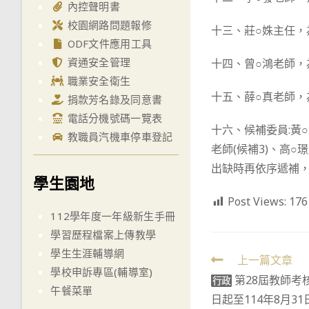
內控聲明書
校園網路問題報修
十三、莊○姝主任，
ODF文件應用工具
資通安全管理
十四、曾○鴻老師，
職業安全衛生
十五、薛○真老師，
捐款芳名錄及同意書
電話分機號碼一覽表
十六、候補委員:黃○
教職員汽機車停車登記
老師(候補3)、高○璟
出缺時再依序遞補
學生園地
Post Views:
176
112學年度一年級新生手冊
學習歷程檔案上傳教學
學生生涯輔導網
Read
上一篇文章
學校申訴專區(輔導室)
第28屆教師考
more
行政
午餐菜單
日起至114年8月31
articles