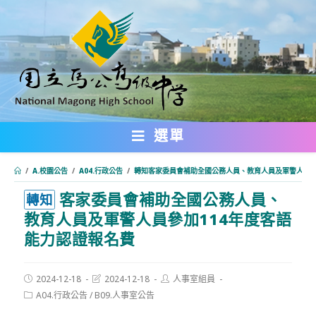
跳
轉
至
主
要
內
選單
容
/
A.校園公告
/
A04.行政公告
/
轉知客家委員會補助全國公務人員、教育人員及軍警人員參
客家委員會補助全國公務人員、
:::
轉知
教育人員及軍警人員參加114年度客語
能力認證報名費
Post
Post
Post
2024-12-18
2024-12-18
人事室組員
published:
last
author:
Post
A04.行政公告
/
B09.人事室公告
modified:
category: