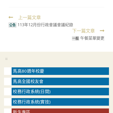
上一篇文章
Read
113年12月份行政會議會議紀錄
more
公告
下一篇文章
articles
午餐菜單變更
⼀般
:::
馬高80週年校慶
馬高全國校友會
校務行政系統(日間)
校務行政系統(實技)
新生專區