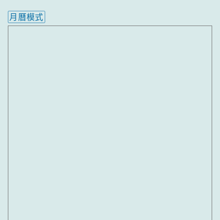
月曆模式
內嵌行事曆為視覺預覽，完整行事曆內容請使用