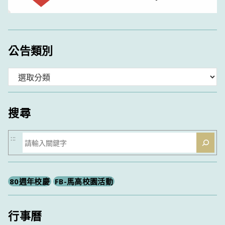
公告類別
分
類
搜尋
搜
:::
尋
80週年校慶
FB-馬高校園活動
行事曆