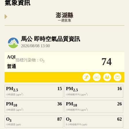
氣象資訊
澎湖縣
一週氣象
內嵌空氣品質小工具為視覺預覽，完整即時空氣