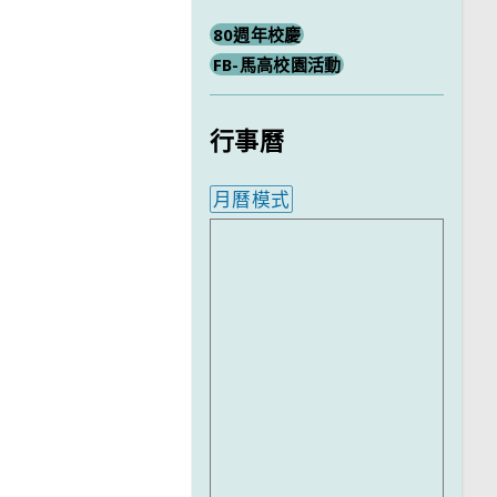
80週年校慶
FB-馬高校園活動
行事曆
月曆模式
內嵌行事曆為視覺預覽，完