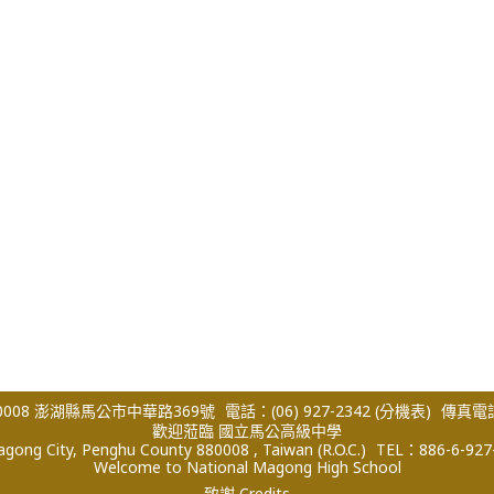
008 澎湖縣馬公市中華路369號
電話：(06) 927-2342
(分機表)
傳真電話：
歡迎蒞臨 國立馬公高級中學
ong City, Penghu County 880008 , Taiwan (R.O.C.)
TEL：886-6-927
Welcome to National Magong High School
致謝 Credits