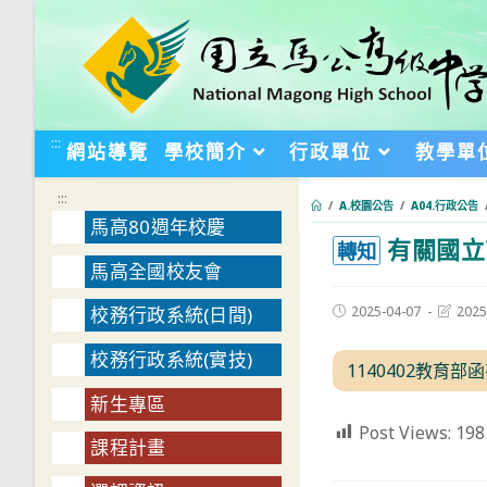
跳
轉
至
主
要
:::
網站導覽
學校簡介
行政單位
教學單
內
容
:::
/
A.校園公告
/
A04.行政公告
馬高80週年校慶
有關國立
:::
轉知
馬高全國校友會
Post
Post
2025-04-07
2025
校務行政系統(日間)
published:
last
modifie
校務行政系統(實技)
1140402教育
新生專區
Post Views:
198
課程計畫