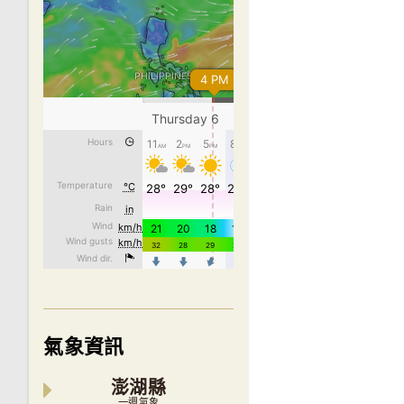
氣象資訊
澎湖縣
一週氣象