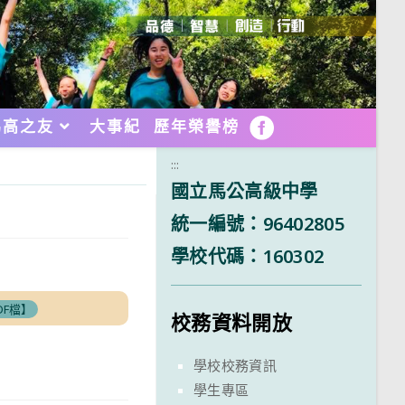
馬高之友
大事紀
歷年榮譽榜
FB
:::
國立馬公高級中學
統一編號：96402805
學校代碼：160302
DF檔】
校務資料開放
學校校務資訊
學生專區