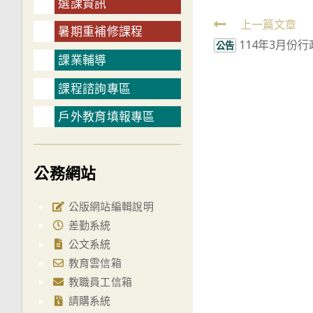
選課資訊
Read
上一篇文章
暑期重補修課程
114年3月份
more
公告
課業輔導
articles
課程諮詢專區
戶外教育填報專區
公務網站
公版網站編輯說明
差勤系統
公文系統
教育雲信箱
教職員工信箱
請購系統