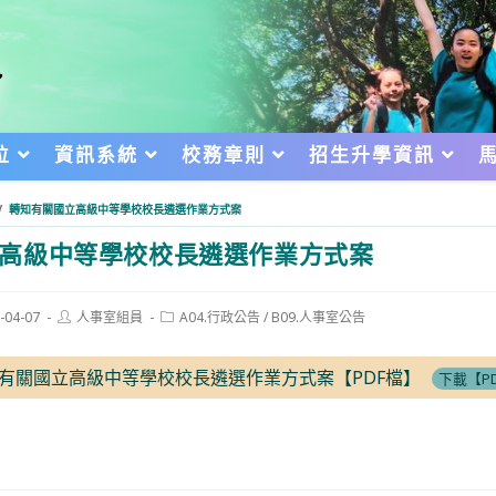
位
資訊系統
校務章則
招生升學資訊
/
轉知有關國立高級中等學校校長遴選作業方式案
高級中等學校校長遴選作業方式案
Post
Post
-04-07
人事室組員
A04.行政公告
/
B09.人事室公告
author:
category:
d:
部函有關國立高級中等學校校長遴選作業方式案【PDF檔】
下載【P