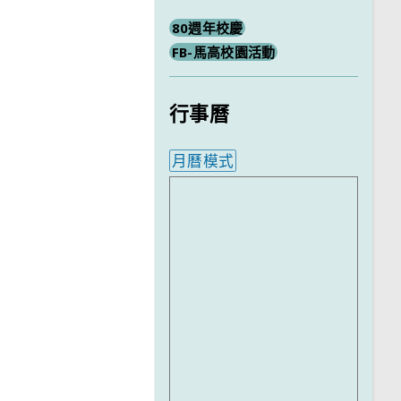
80週年校慶
FB-馬高校園活動
行事曆
月曆模式
內嵌行事曆為視覺預覽，完