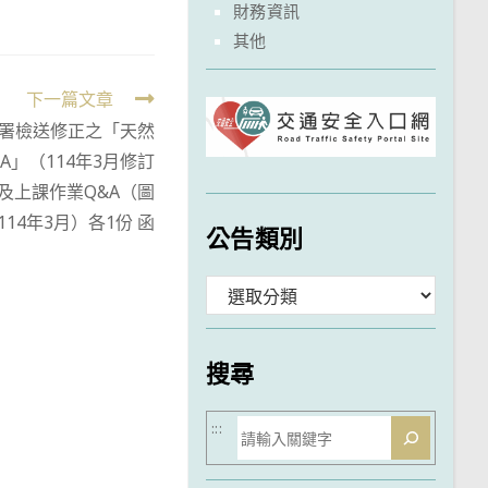
財務資訊
其他
下一篇文章
署檢送修正之「天然
」（114年3月修訂
及上課作業Q&A（圖
14年3月）各1份 函
公告類別
分
類
搜尋
搜
:::
尋