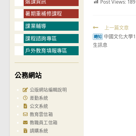
選課資訊
Post Views:
189
暑期重補修課程
課業輔導
Read
上一篇文章
中國文化大學1
more
轉知
課程諮詢專區
生訊息
articles
戶外教育填報專區
公務網站
公版網站編輯說明
差勤系統
公文系統
教育雲信箱
教職員工信箱
請購系統