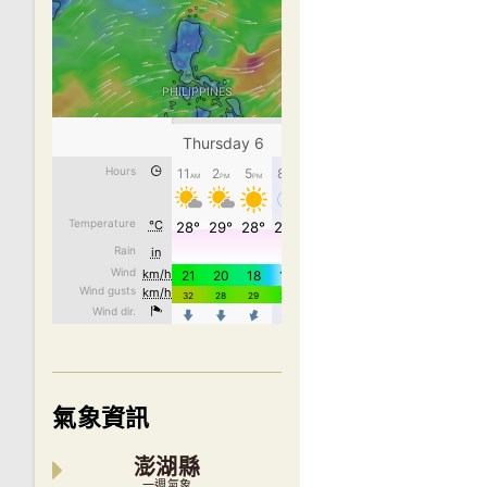
氣象資訊
澎湖縣
一週氣象