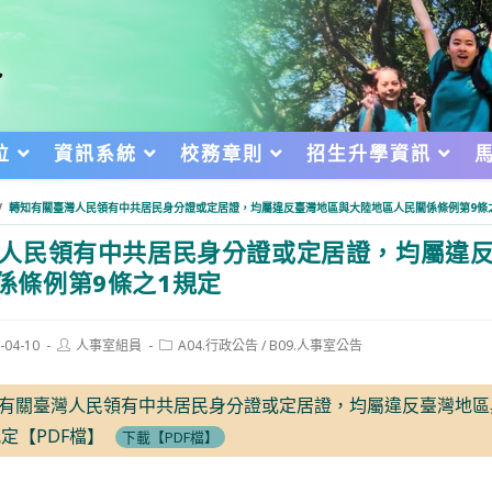
位
資訊系統
校務章則
招生升學資訊
/
轉知有關臺灣人民領有中共居民身分證或定居證，均屬違反臺灣地區與大陸地區人民關係條例第9條
人民領有中共居民身分證或定居證，均屬違
係條例第9條之1規定
Post
Post
-04-10
人事室組員
A04.行政公告
/
B09.人事室公告
author:
category:
d:
委會函有關臺灣人民領有中共居民身分證或定居證，均屬違反臺灣地
定【PDF檔】
下載【PDF檔】