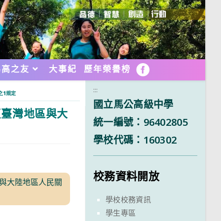
馬高之友
大事紀
歷年榮譽榜
FB
:::
之1規定
國立馬公高級中學
反臺灣地區與大
統一編號：96402805
學校代碼：160302
校務資料開放
區與大陸地區人民關
學校校務資訊
學生專區