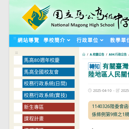
跳
轉
至
主
要
:::
網站導覽
學校簡介
行政單位
教學單
內
容
:::
/
A.校園公告
/
A04.行政公告
馬高80週年校慶
有關臺灣
:::
轉知
馬高全國校友會
陸地區人民關
校務行政系統(日間)
Post
Post
2025-04-10
2025
校務行政系統(實技)
published:
last
modifie
1140326陸
新生專區
係條例第9條之1規
課程計畫