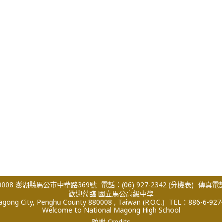
008 澎湖縣馬公市中華路369號
電話：(06) 927-2342
(分機表)
傳真電話：
歡迎蒞臨 國立馬公高級中學
ong City, Penghu County 880008 , Taiwan (R.O.C.)
TEL：886-6-927
Welcome to National Magong High School
致謝 Credits