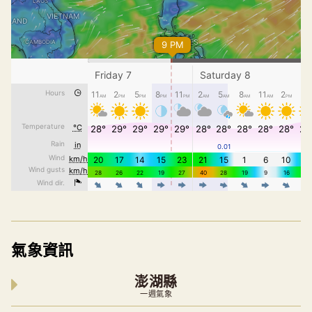
氣象資訊
澎湖縣
一週氣象