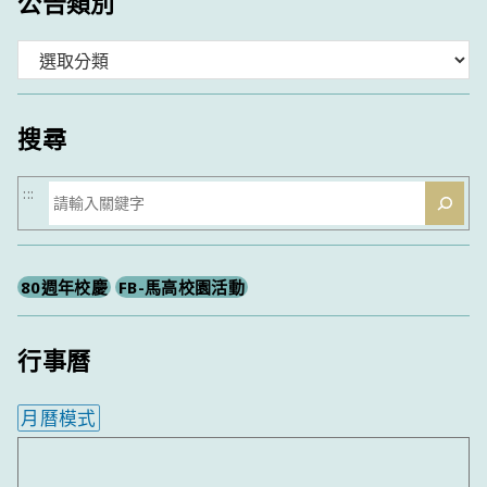
公告類別
分
類
搜尋
搜
:::
尋
80週年校慶
FB-馬高校園活動
行事曆
月曆模式
內嵌行事曆為視覺預覽，完整行事曆內容請使用