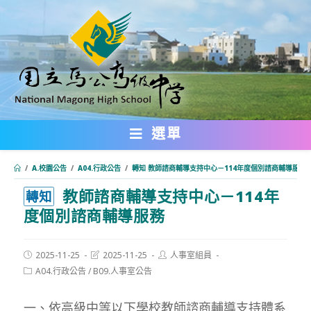
跳
轉
至
主
要
內
選單
容
/
A.校園公告
/
A04.行政公告
/
轉知 教師諮商輔導支持中心－114年度個別諮商輔導服務
教師諮商輔導支持中心－114年
:::
轉知
度個別諮商輔導服務
Post
Post
Post
2025-11-25
2025-11-25
人事室組員
published:
last
author:
Post
A04.行政公告
/
B09.人事室公告
modified:
category:
一、依高級中等以下學校教師諮商輔導支持體系