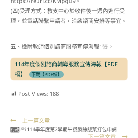
https://reurl.cc/KMpgD9。
(四)受理方式：教支中心於收件後一週內進行受
理，並電話聯繫申請者，洽談諮商安排等事宜。
五、檢附教師個別諮商服務宣傳海報1張。
114年度個別諮商輔導服務宣傳海報【PDF
檔】
下載【PDF檔】
Post Views:
188
上一篇文章
Read
￼ 114學年度第2學期午餐賸餘飯菜打包申請
more
行政
下一篇文章