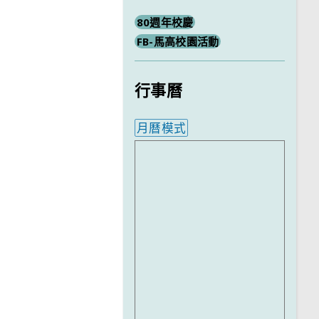
80週年校慶
FB-馬高校園活動
行事曆
月曆模式
內嵌行事曆為視覺預覽，完