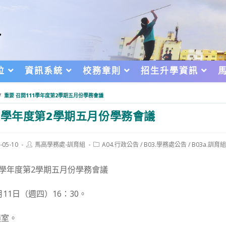
位
資訊系統
校務章則
招生升學資訊
/
重要 召開111學年度第2學期五月份學務會議
1學年度第2學期五月份學務會議
Post
Post
-05-10
馬高學務處-訓育組
A04.行政公告
/
B03.學務處公告
/
B03a.訓育
author:
category:
d:
1學年度第2學期五月份學務會議
月11日（週四）16：30。
議室。