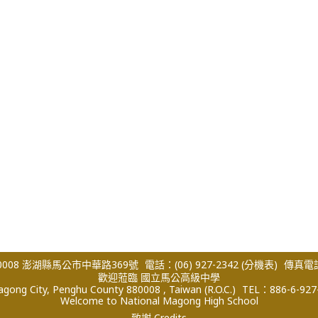
008 澎湖縣馬公市中華路369號
電話：(06) 927-2342
(分機表)
傳真電話：
歡迎蒞臨 國立馬公高級中學
ong City, Penghu County 880008 , Taiwan (R.O.C.)
TEL：886-6-927
Welcome to National Magong High School
致謝 Credits