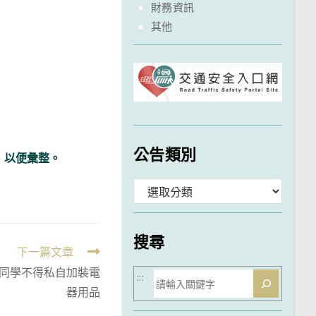
財務資訊
其他
公告類別
組，以便彙整。
分
類
搜尋
下一篇文章
同學不得私自加裝電
搜
:::
器用品
尋