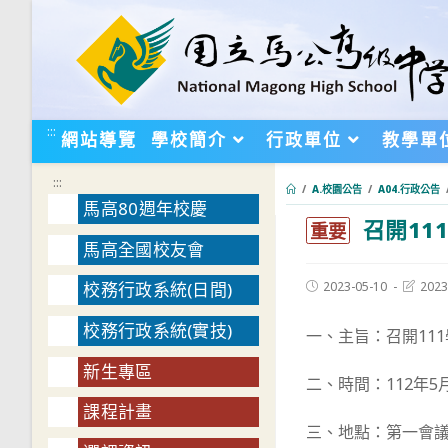
跳
轉
至
主
要
:::
網站導覽
學校簡介
行政單位
教學單
內
容
:::
/
A.校園公告
/
A04.行政公告
馬高80週年校慶
召開11
:::
重要
馬高全國校友會
Post
Post
2023-05-10
2023
校務行政系統(日間)
published:
last
modifie
校務行政系統(實技)
一、主旨：召開11
新生專區
二、時間：112年5
課程計畫
三、地點：第一會