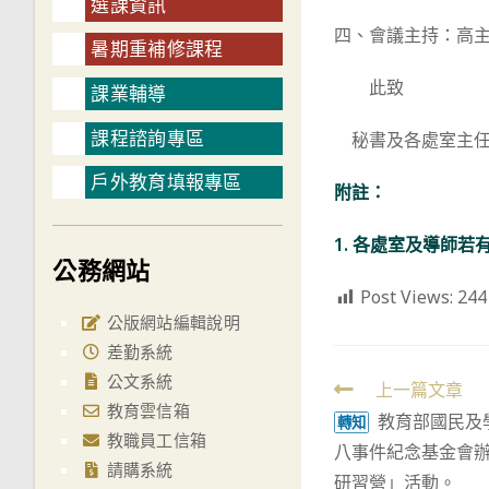
選課資訊
四、會議主持：高主
暑期重補修課程
此致
課業輔導
課程諮詢專區
秘書及各處室主任
戶外教育填報專區
附註：
1. 各處室及導師若
公務網站
Post Views:
244
公版網站編輯說明
差勤系統
公文系統
Read
上一篇文章
教育雲信箱
教育部國民及
more
轉知
教職員工信箱
八事件紀念基金會辦
articles
請購系統
研習營」活動。