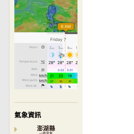
氣象資訊
澎湖縣
一週氣象