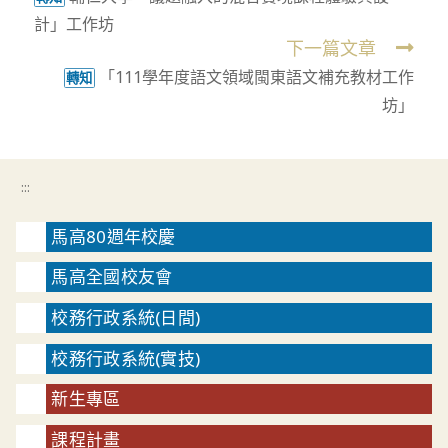
more
計」工作坊
articles
下一篇文章
「111學年度語文領域閩東語文補充教材工作
轉知
坊」
:::
馬高80週年校慶
馬高全國校友會
校務行政系統(日間)
校務行政系統(實技)
新生專區
課程計畫