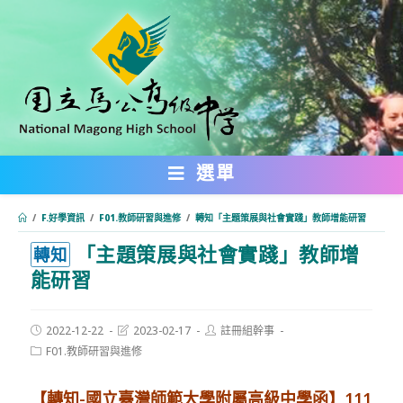
跳
轉
至
主
要
內
選單
容
/
F.好學資訊
/
F01.教師研習與進修
/
轉知「主題策展與社會實踐」教師增能研習
「主題策展與社會實踐」教師增
:::
轉知
能研習
Post
Post
Post
2022-12-22
2023-02-17
註冊組幹事
published:
last
author:
Post
F01.教師研習與進修
modified:
category:
【轉知-國立臺灣師範大學附屬高級中學
函
】111