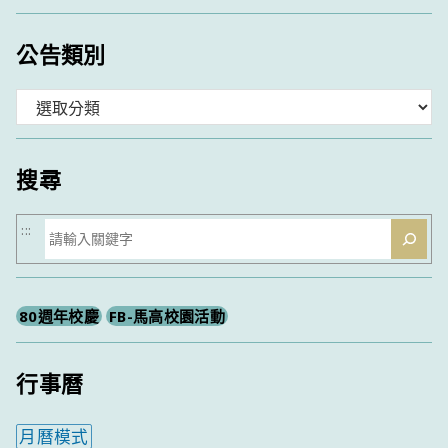
公告類別
分
類
搜尋
搜
:::
尋
80週年校慶
FB-馬高校園活動
行事曆
月曆模式