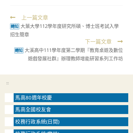
上一篇文章
Read
大葉大學112學年度研究所碩、博士班考試入學
more
轉知
招生簡章
articles
下一篇文章
大溪高中111學年度第二學期『教育桌遊及數位
轉知
遊戲發展社群』辦理教師增能研習系列工作坊
:::
馬高80週年校慶
馬高全國校友會
校務行政系統(日間)