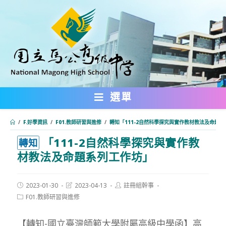
跳
轉
至
主
要
內
選單
容
/
F.好學資訊
/
F01.教師研習與進修
/
轉知「111-2自然科學探究與實作教材教法及命題
「111-2自然科學探究與實作教
:::
轉知
材教法及命題系列工作坊」
Post
Post
Post
2023-01-30
2023-04-13
註冊組幹事
published:
last
author:
Post
F01.教師研習與進修
modified:
category:
【轉知-國立臺灣師範大學附屬高級中學函】高