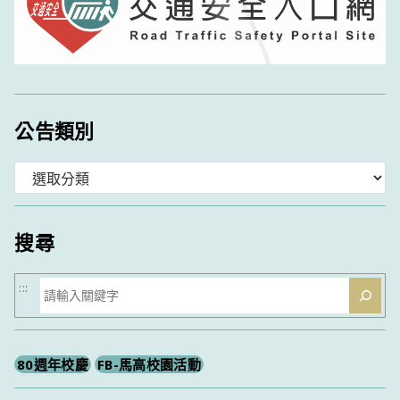
公告類別
分
類
搜尋
搜
:::
尋
80週年校慶
FB-馬高校園活動