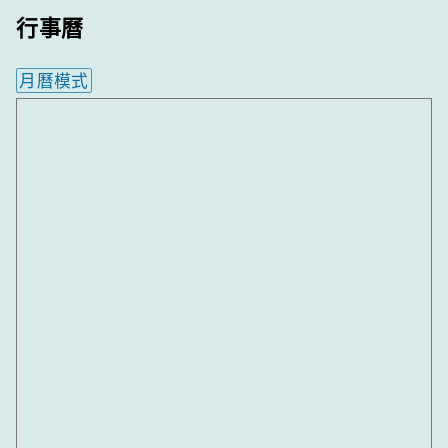
行事曆
月曆模式
內嵌行事曆為視覺預覽，完整行事曆內容請使用