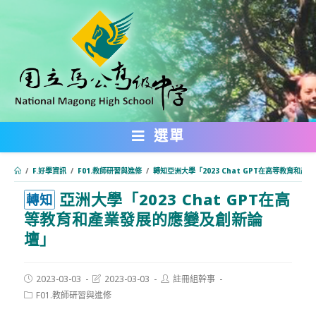
跳
轉
至
主
要
內
選單
容
/
F.好學資訊
/
F01.教師研習與進修
/
轉知亞洲大學「2023 Chat GPT在高等教育和
亞洲大學「2023 Chat GPT在高
:::
轉知
等教育和產業發展的應變及創新論
壇」
Post
Post
Post
2023-03-03
2023-03-03
註冊組幹事
published:
last
author:
Post
F01.教師研習與進修
modified:
category: