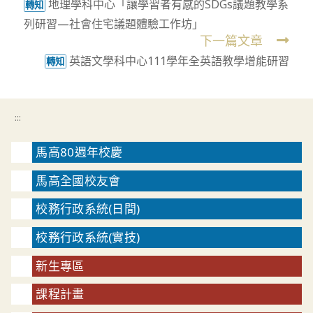
地理學科中心「讓學習者有感的SDGs議題教學系
more
轉知
列研習—社會住宅議題體驗工作坊」
articles
下一篇文章
英語文學科中心111學年全英語教學增能研習
轉知
:::
馬高80週年校慶
馬高全國校友會
校務行政系統(日間)
校務行政系統(實技)
新生專區
課程計畫