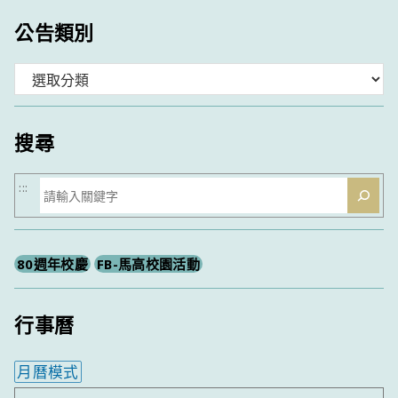
公告類別
分
類
搜尋
搜
:::
尋
80週年校慶
FB-馬高校園活動
行事曆
月曆模式