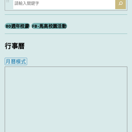
搜
:::
尋
80週年校慶
FB-馬高校園活動
行事曆
月曆模式
內嵌行事曆為視覺預覽，完整行事曆內容請使用