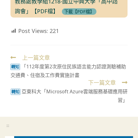
教務處教學組1218-國立中興大學「高中諮
詢會」【PDF檔】
下載【PDF檔】
Post Views:
221
上一篇文章
Read
「112年度第2次原住民族語言能力認證測驗補助
more
轉知
交通費、住宿及工作費實施計畫
articles
下一篇文章
亞東科大「Microsoft Azure雲端服務基礎應用研
轉知
習」
:::