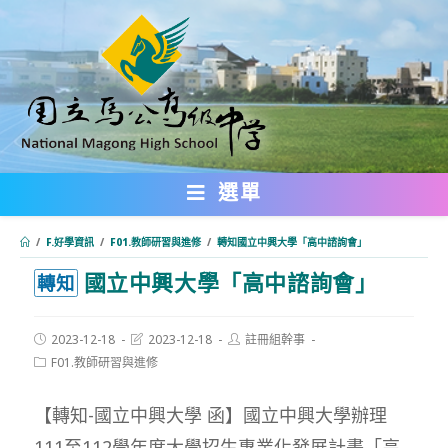
跳
轉
至
主
要
內
選單
容
/
F.好學資訊
/
F01.教師研習與進修
/
轉知國立中興大學「高中諮詢會」
國立中興大學「高中諮詢會」
:::
轉知
Post
Post
Post
2023-12-18
2023-12-18
註冊組幹事
published:
last
author:
Post
F01.教師研習與進修
modified:
category:
【轉知-國立中興大學 函】國立中興大學辦理
111至112學年度大學招生專業化發展計畫「高