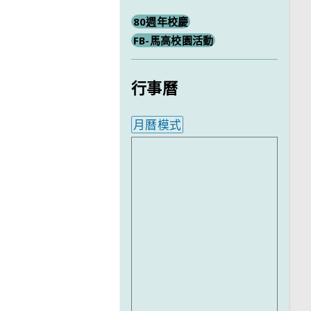
80週年校慶
FB-馬高校園活動
行事曆
月曆模式
內嵌行事曆為視覺預覽，完