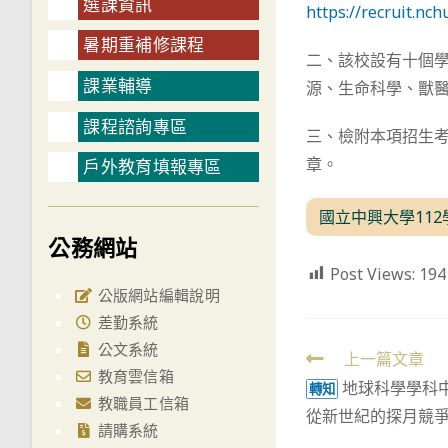
選課資訊
https://recruit.nch
暑期重補修課程
二、該校設有十個
課業輔導
源、生命科學、獸
課程諮詢專區
三、檢附本項招生考
章。
戶外教育填報專區
國立中興大學11
公務網站
Post Views:
194
公版網站編輯說明
差勤系統
公文系統
Read
上一篇文章
教育雲信箱
地球科學學科
more
轉知
教職員工信箱
從新世紀的探月競
articles
請購系統