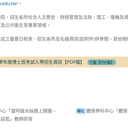
u.edu.tw/
。
學院，招生系所包含人文歷史、財經管理及法政、理工、電機及
醫及公共衛生等專業領域。
試之重要日程表、招生系所及名額資訊(如附件)供參閱，其他
2學年度博士班考試入學招生資訊【PDF檔】
下載【PDF檔】
中心「當阿緹米絲遇上嫦娥－
體育學科中心「體育
轉知
爭談起」教師研習