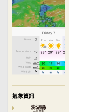
氣象資訊
澎湖縣
一週氣象