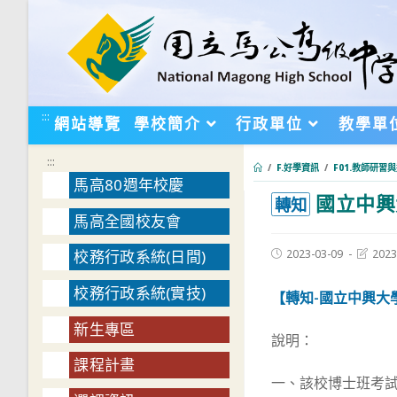
跳
轉
至
主
要
:::
網站導覽
學校簡介
行政單位
教學單
內
容
:::
/
F.好學資訊
/
F01.教師研習
馬高80週年校慶
國立中興
:::
轉知
馬高全國校友會
Post
Post
2023-03-09
2023
校務行政系統(日間)
published:
last
modifie
校務行政系統(實技)
【轉知-國立中興大
新生專區
說明：
課程計畫
一、該校博士班考試