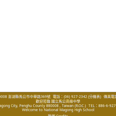
008 澎湖縣馬公市中華路369號
電話：(06) 927-2342
(分機表)
傳真電話：
歡迎蒞臨 國立馬公高級中學
ong City, Penghu County 880008 , Taiwan (R.O.C.)
TEL：886-6-927
Welcome to National Magong High School
致謝 Credits