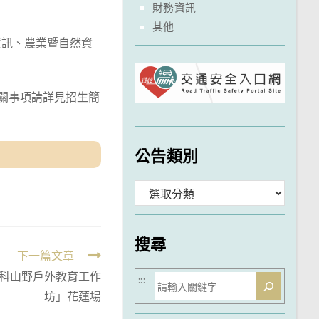
財務資訊
其他
資訊、農業暨自然資
相關事項請詳見招生簡
公告類別
分
類
搜尋
下一篇文章
科山野戶外教育工作
搜
:::
坊」花蓮場
尋