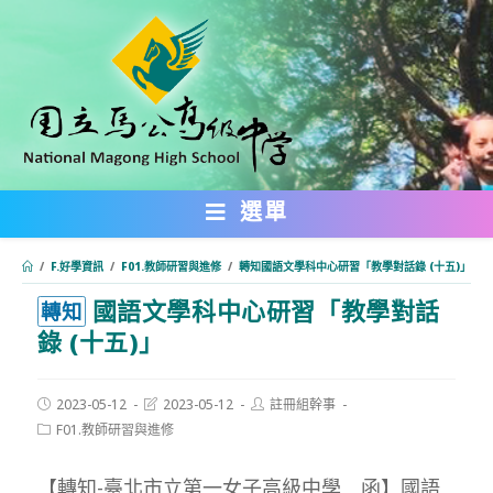
跳
轉
至
主
要
內
選單
容
/
F.好學資訊
/
F01.教師研習與進修
/
轉知國語文學科中心研習「教學對話錄 (十五)」
國語文學科中心研習「教學對話
:::
轉知
錄 (十五)」
Post
Post
Post
2023-05-12
2023-05-12
註冊組幹事
published:
last
author:
Post
F01.教師研習與進修
modified:
category:
【轉知-臺北市立第一女子高級中學 函】國語