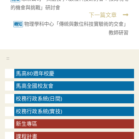
more
的機會與挑戰」研討會
articles
下一篇文章
物理學科中心「傳統與數位科技實驗術的交會」
轉知
教師研習
:::
馬高80週年校慶
馬高全國校友會
校務行政系統(日間)
校務行政系統(實技)
新生專區
課程計畫