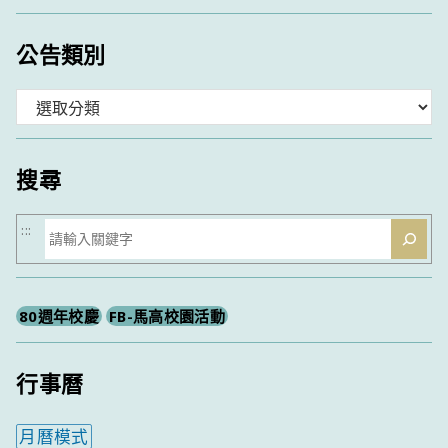
公告類別
分
類
搜尋
搜
:::
尋
80週年校慶
FB-馬高校園活動
行事曆
月曆模式