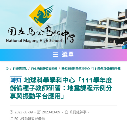
跳
轉
至
主
要
內
選單
容
/
F.好學資訊
/
F01.教師研習與進修
/
轉知地球科學學科中心「111學年度儲備種子教師
地球科學學科中心「111學年度
:::
轉知
儲備種子教師研習：地震課程示例分
享與振動平台應用」
Post
Post
Post
2023-03-09
2023-03-09
註冊組幹事
published:
last
author:
Post
F01.教師研習與進修
modified:
category: