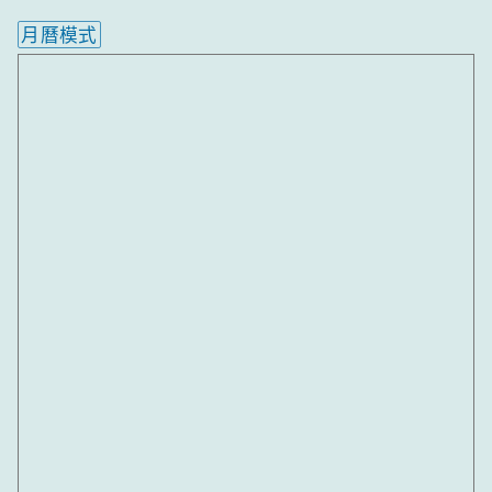
月曆模式
內嵌行事曆為視覺預覽，完整行事曆內容請使用