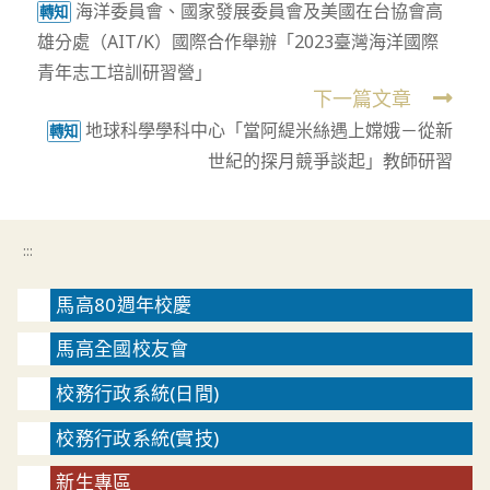
海洋委員會、國家發展委員會及美國在台協會高
more
轉知
雄分處（AIT/K）國際合作舉辦「2023臺灣海洋國際
articles
青年志工培訓研習營」
下一篇文章
地球科學學科中心「當阿緹米絲遇上嫦娥－從新
轉知
世紀的探月競爭談起」教師研習
:::
馬高80週年校慶
馬高全國校友會
校務行政系統(日間)
校務行政系統(實技)
新生專區