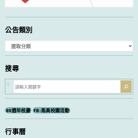
公告類別
分
類
搜尋
搜
:::
尋
80週年校慶
FB-馬高校園活動
行事曆