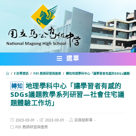
跳
轉
至
主
要
內
選單
容
/
F.好學資訊
/
F01.教師研習與進修
/
轉知地理學科中心「讓學習者有感的SDGs議題教
地理學科中心「讓學習者有感的
:::
轉知
SDGs議題教學系列研習—社會住宅議
題體驗工作坊」
Post
Post
Post
2023-03-01
2023-03-01
註冊組幹事
published:
last
author:
Post
F01.教師研習與進修
modified:
category: