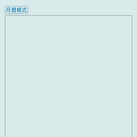
月曆模式
內嵌行事曆為視覺預覽，完整行事曆內容請使用