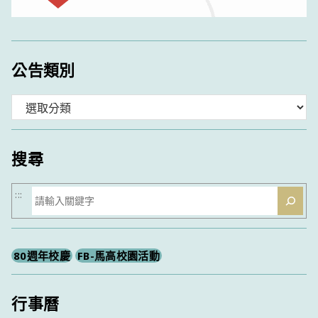
公告類別
分
類
搜尋
搜
:::
尋
80週年校慶
FB-馬高校園活動
行事曆