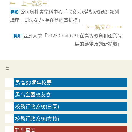
上一篇文章
Read
公民與社會學科中心「《女力x勞動x教育》系列
more
轉知
講座：司法女力-為在意的事拚搏」
articles
下一篇文章
亞洲大學「2023 Chat GPT在高等教育和產業發
轉知
展的應變及創新論壇」
:::
馬高80週年校慶
馬高全國校友會
校務行政系統(日間)
校務行政系統(實技)
新生專區