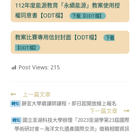
112年度能源教育「永續能源」教案使用授
權同意書【ODT檔】
下載【ODT檔】
教案比賽專用信封封面【ODT檔】
下載
【ODT檔】
Post Views:
215
上一篇文章
Read
靜宜大學磨課師課程，即日起開放線上報名
more
轉知
下一篇文章
articles
國立澎湖科技大學辦理「2023澎湖學第23屆國際
轉知
學術研討會－海洋文化遺產國際交流」徵稿相關資訊