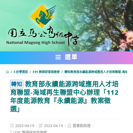
跳
轉
至
主
要
內
選單
容
/
F.好學資訊
/
F01.教師研習與進修
/
轉知教育部永續能源跨域應用人才培育聯盟-海域再
教育部永續能源跨域應用人才培
:::
轉知
育聯盟-海域再生聯盟中心辦理「112
年度能源教育『永續能源』教案徵
選」
Post
Post
Post
2023-04-19
2023-04-19
圖書館助理
published:
last
author:
Post
F01.教師研習與進修