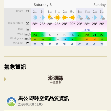
氣象資訊
澎湖縣
一週氣象
內嵌空氣品質小工具為視覺預覽，完整即時空氣