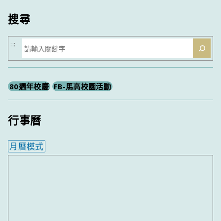
類
搜尋
搜
:::
尋
80週年校慶
FB-馬高校園活動
行事曆
月曆模式
內嵌行事曆為視覺預覽，完整行事曆內容請使用