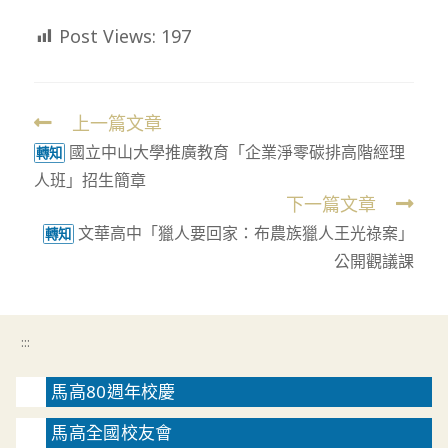
Post Views:
197
上一篇文章
Read
國立中山大學推廣教育「企業淨零碳排高階經理
more
轉知
人班」招生簡章
articles
下一篇文章
文華高中「獵人要回家：布農族獵人王光祿案」
轉知
公開觀議課
:::
馬高80週年校慶
馬高全國校友會