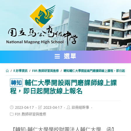
跳
轉
至
主
要
內
選單
容
/
F.好學資訊
/
F01.教師研習與進修
/
轉知輔仁大學開設兩門磨課師線上課程，即日起開放
輔仁大學開設兩門磨課師線上課
:::
轉知
程，即日起開放線上報名
Post
Post
Post
2023-04-17
2023-04-17
註冊組幹事
published:
last
author:
Post
F01.教師研習與進修
modified:
category:
【轉知-輔仁大學學校財團法人輔仁大學 函】