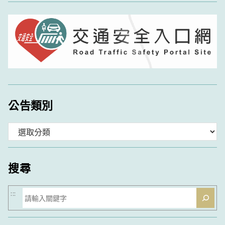
公告類別
分
類
搜尋
搜
:::
尋