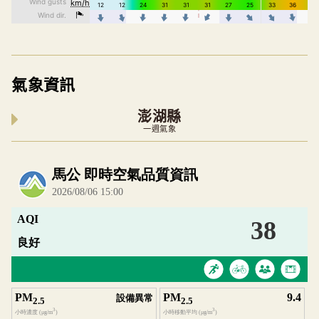
氣象資訊
澎湖縣
一週氣象
內嵌空氣品質小工具為視覺預覽，完整即時空氣