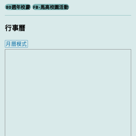
80週年校慶
FB-馬高校園活動
行事曆
月曆模式
內嵌行事曆為視覺預覽，完整行事曆內容請使用