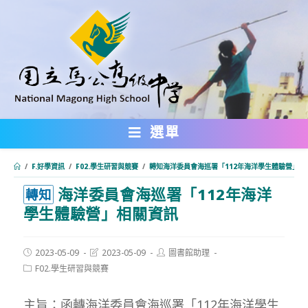
跳
轉
至
主
要
內
選單
容
/
F.好學資訊
/
F02.學生研習與競賽
/
轉知海洋委員會海巡署「112年海洋學生體驗營」相
海洋委員會海巡署「112年海洋
:::
轉知
學生體驗營」相關資訊
Post
Post
Post
2023-05-09
2023-05-09
圖書館助理
published:
last
author:
Post
F02.學生研習與競賽
modified:
category:
主旨：函轉海洋委員會海巡署「112年海洋學生