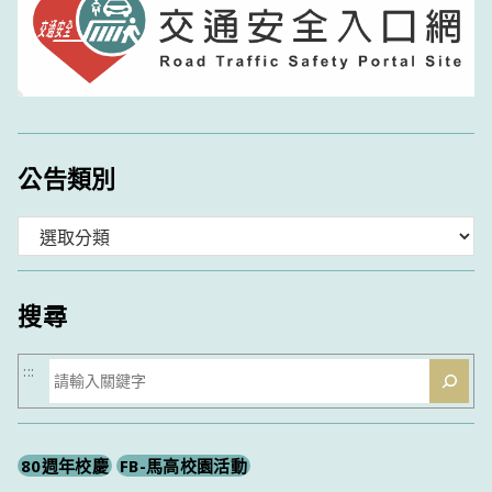
公告類別
分
類
搜尋
搜
:::
尋
80週年校慶
FB-馬高校園活動