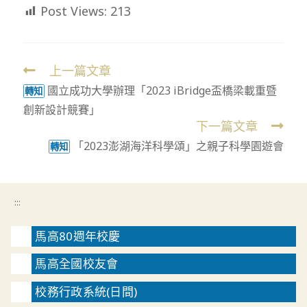
Post Views:
213
上一篇文章
Read
國立成功大學辦理「2023 iBridge盃橋梁載重暨
more
轉知
創新設計競賽」
articles
下一篇文章
「2023澎湖海洋科學頌」之親子科學園遊會
轉知
:::
馬高80週年校慶
馬高全國校友會
校務行政系統(日間)