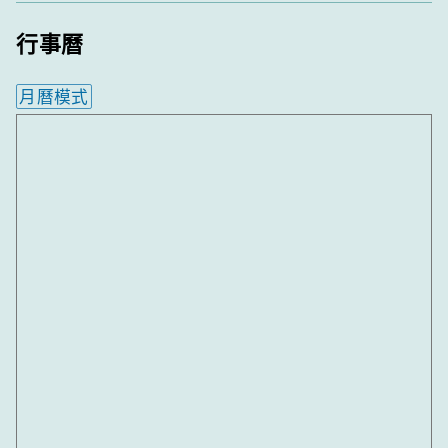
行事曆
月曆模式
內嵌行事曆為視覺預覽，完整行事曆內容請使用