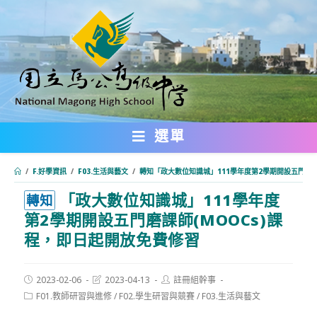
跳
轉
至
主
要
內
選單
容
/
F.好學資訊
/
F03.生活與藝文
/
轉知「政大數位知識城」111學年度第2學期開設五門磨課
「政大數位知識城」111學年度
:::
轉知
第2學期開設五門磨課師(MOOCs)課
程，即日起開放免費修習
Post
Post
Post
2023-02-06
2023-04-13
註冊組幹事
published:
last
author:
Post
F01.教師研習與進修
/
F02.學生研習與競賽
/
F03.生活與藝文
modified:
category: