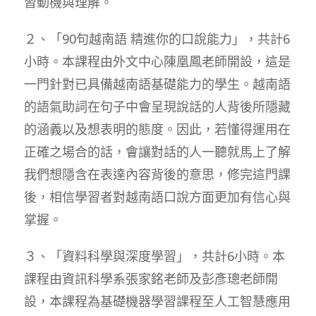
習動機與理解。
２、「90句越南語 精進你的口說能力」，共計6
小時。本課程由外文中心陳凰鳳老師開設，這是
一門針對已具備越南語基礎能力的學生。越南語
的語氣助詞在句子中會呈現說話的人背後所隱藏
的涵義以及想表明的態度。因此，若懂得運用在
正確之場合的話，會讓對話的人一聽就馬上了解
我們想隱含在表達內容背後的意思，修完這門課
後，相信學習者對越南語口說方面更加有信心與
掌握。
３、「資料科學與深度學習」，共計6小時。本
課程由資訊科學系張家銘老師及彭彥璁老師開
設，本課程為基礎機器學習課程至人工智慧應用