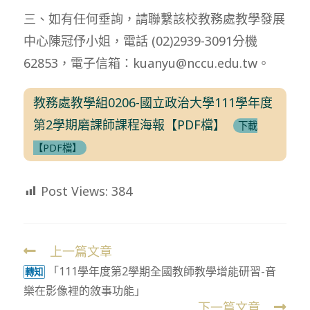
三、如有任何垂詢，請聯繫該校教務處教學發展
中心陳冠伃小姐，電話 (02)2939-3091分機
62853，電子信箱：kuanyu@nccu.edu.tw。
教務處教學組0206-國立政治大學111學年度
第2學期磨課師課程海報【PDF檔】
下載
【PDF檔】
Post Views:
384
上一篇文章
Read
「111學年度第2學期全國教師教學增能研習-音
more
轉知
樂在影像裡的敘事功能」
articles
下一篇文章