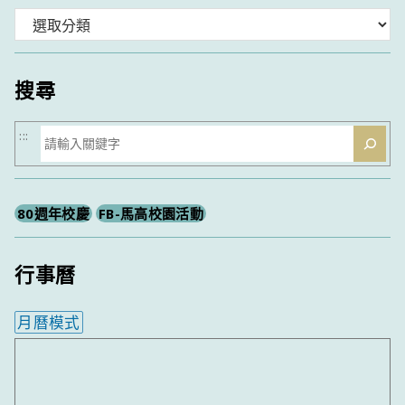
分
類
搜尋
搜
:::
尋
80週年校慶
FB-馬高校園活動
行事曆
月曆模式
內嵌行事曆為視覺預覽，完整行事曆內容請使用