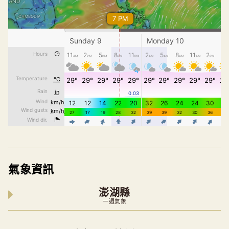
氣象資訊
澎湖縣
一週氣象