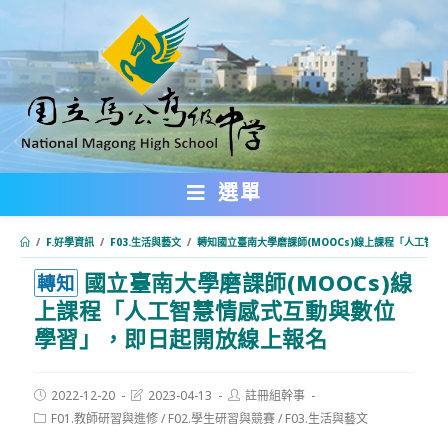
跳
轉
至
主
要
內
選單
容
/
F.好學資訊
/
F03.生活與藝文
/
轉知國立臺南大學磨課師(MOOCs)線上課程「人工智
國立臺南大學磨課師(MOOCs)線
:::
轉知
上課程「人工智慧情感式互動與數位
學習」，即日起開放線上報名
Post
Post
Post
2022-12-20
2023-04-13
註冊組幹事
published:
last
author:
Post
F01.教師研習與進修
/
F02.學生研習與競賽
/
F03.生活與藝文
modified:
category: