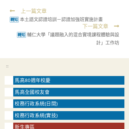
上一篇文章
Read
本土語文認證培訓－認證加強班實施計畫
more
轉知
下一篇文章
articles
輔仁大學「議題融入的混合實境課程體驗與設
轉知
計」工作坊
:::
馬高80週年校慶
馬高全國校友會
校務行政系統(日間)
校務行政系統(實技)
新生專區