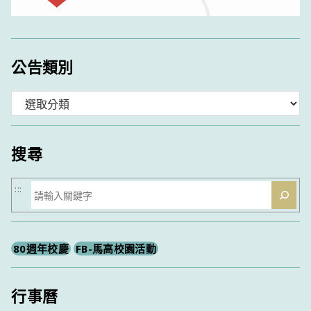
公告類別
分
類
搜尋
搜
:::
尋
80週年校慶
FB-馬高校園活動
行事曆