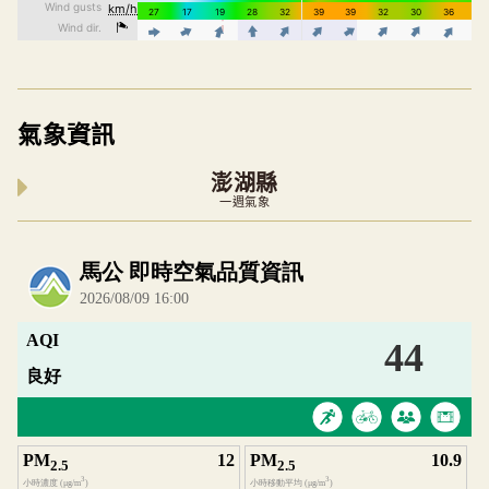
氣象資訊
澎湖縣
一週氣象
內嵌空氣品質小工具為視覺預覽，完整即時空氣