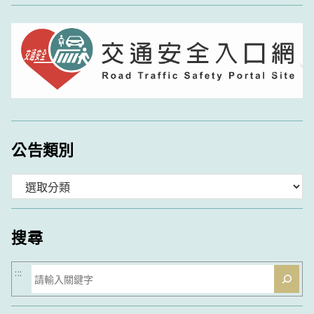
公告類別
分
類
搜尋
搜
:::
尋