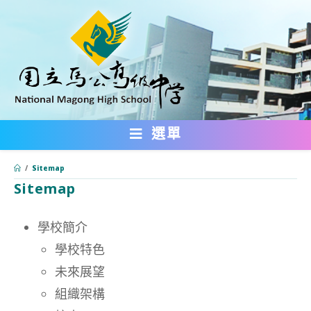
跳
轉
至
主
要
內
選單
容
/
Sitemap
Sitemap
:::
學校簡介
學校特色
未來展望
組織架構