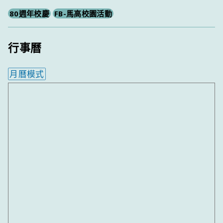
80週年校慶
FB-馬高校園活動
行事曆
月曆模式
內嵌行事曆為視覺預覽，完整行事曆內容請使用