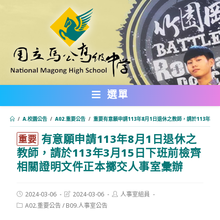
跳
轉
至
主
要
內
選單
容
/
A.校園公告
/
A02.重要公告
/
重要有意願申請113年8月1日退休之教師，請於113年3
有意願申請113年8月1日退休之
:::
重要
教師，請於113年3月15日下班前檢齊
相關證明文件正本擲交人事室彙辦
Post
Post
Post
2024-03-06
2024-03-06
人事室組員
published:
last
author:
Post
A02.重要公告
/
B09.人事室公告
modified:
category: