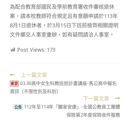
為配合教育部國民及學前教育署收件審核退休
案，請本校教師符合規定且有意願申請於113年
8月1日退休者，於3月15日下班前檢齊相關證明
文件擲交人事室彙辦，如有疑問請洽人事室。
Post Views:
173
上一篇文章
Read
03.30高中女生科教巡迴計畫講座-馬公高中報名
more
重要
資訊（不限性別及科別）
articles
下一篇文章
112年至114年「闔家安康」-全國公教員工團體
公告
保險第2年度保險收件服務