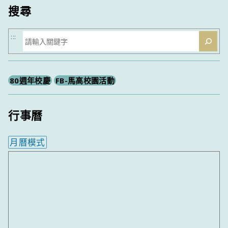
搜尋
搜
:::
尋
80週年校慶
FB-馬高校園活動
行事曆
月曆模式
內嵌行事曆為視覺預覽，完整行事曆內容請使用