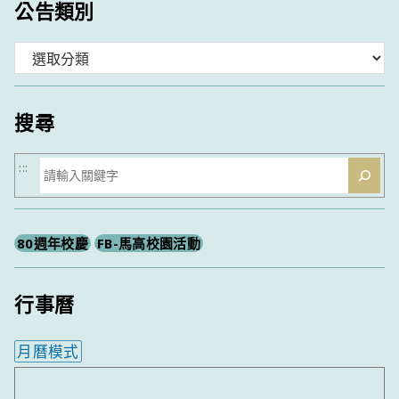
公告類別
分
類
搜尋
搜
:::
尋
80週年校慶
FB-馬高校園活動
行事曆
月曆模式
內嵌行事曆為視覺預覽，完整行事曆內容請使用