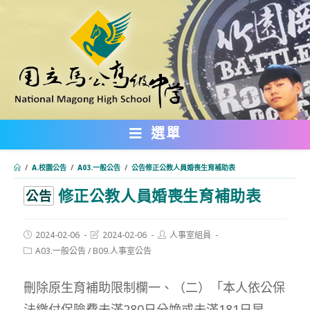
跳
轉
至
主
要
內
選單
容
/
A.校園公告
/
A03.一般公告
/
公告修正公教人員婚喪生育補助表
修正公教人員婚喪生育補助表
:::
公告
Post
Post
Post
2024-02-06
2024-02-06
人事室組員
published:
last
author:
Post
A03.一般公告
/
B09.人事室公告
modified:
category:
刪除原生育補助限制欄一、（二）「本人依公保
法繳付保險費未滿280日分娩或未滿181日早