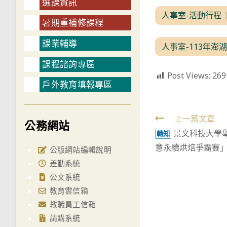
選課資訊
人事室-活動行程【
暑期重補修課程
課業輔導
人事室-113年
課程諮詢專區
Post Views:
269
戶外教育填報專區
Read
上一篇文章
公務網站
景文科技大學舉
more
轉知
意永續烘焙爭霸賽
articles
公版網站編輯說明
差勤系統
公文系統
教育雲信箱
教職員工信箱
請購系統