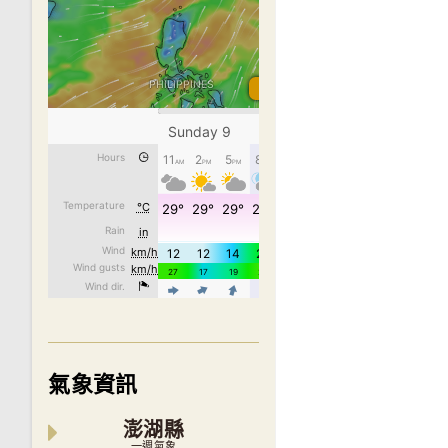
氣象資訊
澎湖縣
一週氣象