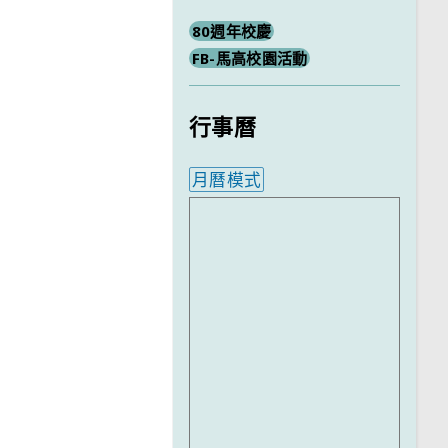
80週年校慶
FB-馬高校園活動
行事曆
月曆模式
內嵌行事曆為視覺預覽，完