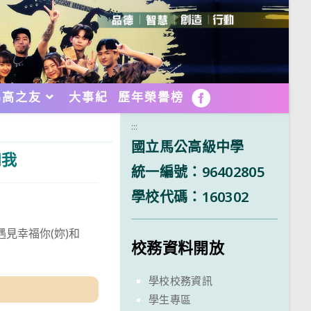
馬高之友
大事紀
歷年榮譽榜
FB
:::
國立馬公高級中學
和我
統一編號：96402805
學校代碼：160302
遇見幸福你(妳)和
校務資料開放
學校校務資訊
學生專區