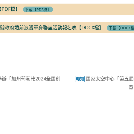
PDF檔】
下載【PDF檔】
澎湖縣政府婚前浪漫單身聯誼活動報名表【DOCX檔】
下載【DOCX
辦「加州葡萄乾2024全國創
國家太空中心「第五屆國
轉知
」
器