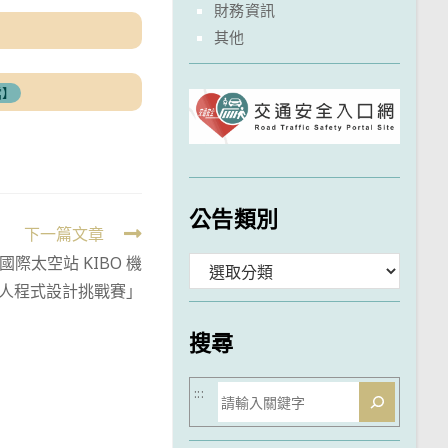
財務資訊
其他
檔】
公告類別
下一篇文章
際太空站 KIBO 機
分
人程式設計挑戰賽」
類
搜尋
搜
:::
尋