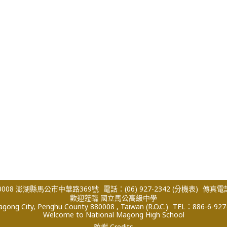
008 澎湖縣馬公市中華路369號
電話：(06) 927-2342
(分機表)
傳真電話：
歡迎蒞臨 國立馬公高級中學
ong City, Penghu County 880008 , Taiwan (R.O.C.)
TEL：886-6-927
Welcome to National Magong High School
致謝 Credits