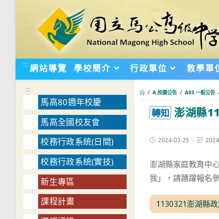
跳
轉
至
主
要
:::
網站導覽
學校簡介
行政單位
教學單
內
容
:::
/
A.校園公告
/
A03.一般公告
馬高80週年校慶
澎湖縣1
:::
轉知
馬高全國校友會
Post
Post
2024-03-25
2024
校務行政系統(日間)
published:
last
modifie
校務行政系統(實技)
澎湖縣家庭教育中心訂
我」，請踴躍報名
新生專區
課程計畫
1130321澎湖縣