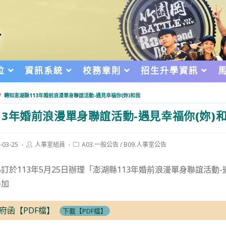
位
資訊系統
校務章則
招生升學資訊
/
轉知澎湖縣113年婚前浪漫單身聯誼活動-遇見幸福你(妳)和我
13年婚前浪漫單身聯誼活動-遇見幸福你(妳)
Post
Post
-03-25
人事室組員
A03.一般公告
/
B09.人事室公告
author:
category:
d:
於113年5月25日辦理「澎湖縣113年婚前浪漫單身聯誼活動-
參加
政府函【PDF檔】
下載【PDF檔】