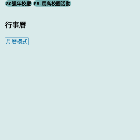
80週年校慶
FB-馬高校園活動
行事曆
月曆模式
內嵌行事曆為視覺預覽，完整行事曆內容請使用