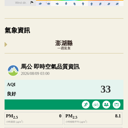
氣象資訊
澎湖縣
一週氣象
內嵌空氣品質小工具為視覺預覽，完整即時空氣