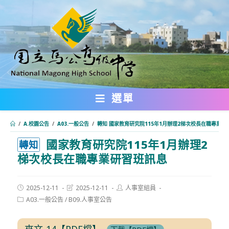
跳
轉
至
主
要
內
選單
容
/
A.校園公告
/
A03.一般公告
/
轉知 國家教育研究院115年1月辦理2梯次校長在職專業研
國家教育研究院115年1月辦理2
:::
轉知
梯次校長在職專業研習班訊息
Post
Post
Post
2025-12-11
2025-12-11
人事室組員
published:
last
author:
Post
A03.一般公告
/
B09.人事室公告
modified:
category:
來文-14【PDF檔】