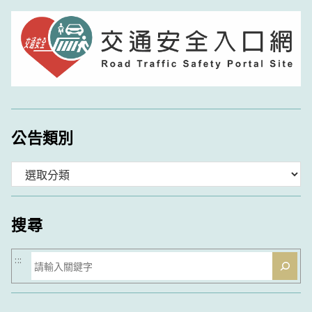
公告類別
分
類
搜尋
搜
:::
尋