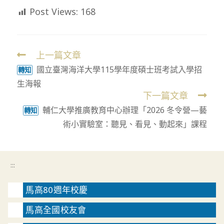
Post Views:
168
上一篇文章
Read
國立臺灣海洋大學115學年度碩士班考試入學招
more
轉知
生海報
articles
下一篇文章
輔仁大學推廣教育中心辦理「2026 冬令營—藝
轉知
術小實驗室：聽見、看見、動起來」課程
:::
馬高80週年校慶
馬高全國校友會