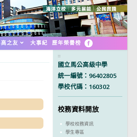
馬高之友
大事紀
歷年榮譽榜
FB
:::
國立馬公高級中學
統一編號：96402805
學校代碼：160302
校務資料開放
學校校務資訊
學生專區