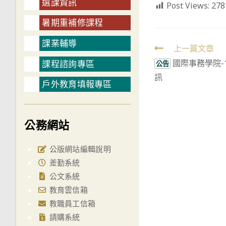
選課資訊
Post Views:
278
暑期重補修課程
課業輔導
Read
上一篇文章
國際事務學院-
課程諮詢專區
more
公告
訊
articles
戶外教育填報專區
公務網站
公版網站編輯說明
差勤系統
公文系統
教育雲信箱
教職員工信箱
請購系統