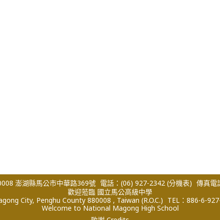
008 澎湖縣馬公市中華路369號
電話：(06) 927-2342
(分機表)
傳真電話：
歡迎蒞臨 國立馬公高級中學
ong City, Penghu County 880008 , Taiwan (R.O.C.)
TEL：886-6-927
Welcome to National Magong High School
致謝 Credits