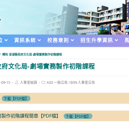
位
資訊系統
校務章則
招生升學資訊
/
轉知 澎湖縣政府文化局-劇場實務製作初階課程
府文化局-劇場實務製作初階課程
Post
Post
-09-15
人事室組員
A03.一般公告
/
B09.人事室公告
author:
category:
d:
下載【PDF檔】
場實務製作初階課程簡章【PDF檔】
下載【PDF檔】