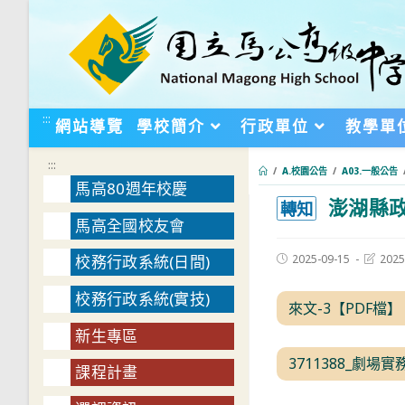
跳
轉
至
主
要
:::
網站導覽
學校簡介
行政單位
教學單
內
容
:::
/
A.校園公告
/
A03.一般公告
馬高80週年校慶
澎湖縣政
:::
轉知
馬高全國校友會
Post
Post
2025-09-15
2025
校務行政系統(日間)
published:
last
modifie
校務行政系統(實技)
來文-3【PDF檔】
新生專區
3711388_劇
課程計畫