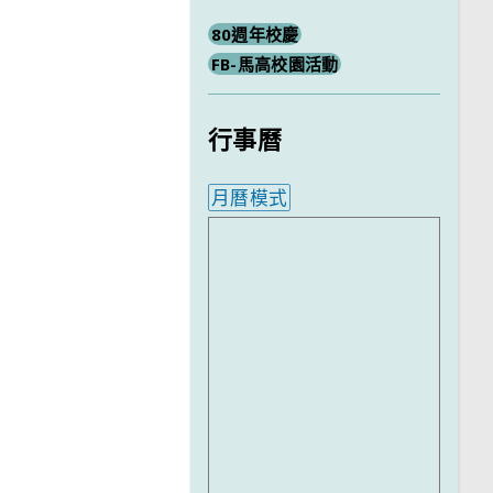
80週年校慶
FB-馬高校園活動
行事曆
月曆模式
內嵌行事曆為視覺預覽，完