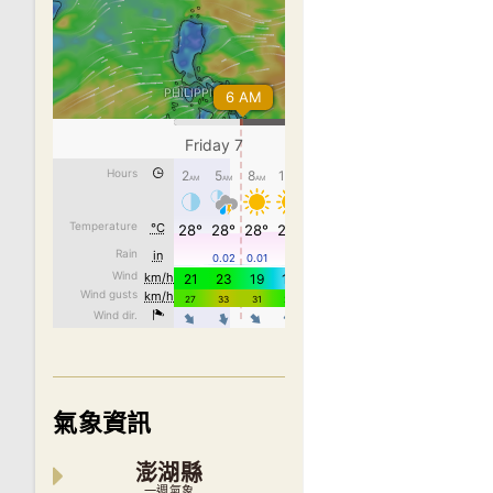
氣象資訊
澎湖縣
一週氣象