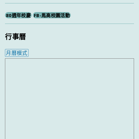
尋
80週年校慶
FB-馬高校園活動
行事曆
月曆模式
內嵌行事曆為視覺預覽，完整行事曆內容請使用