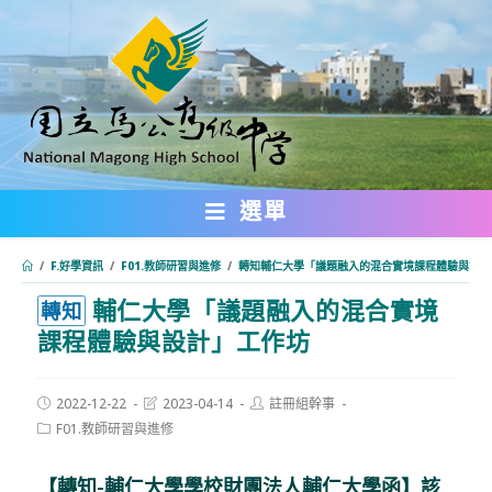
跳
轉
至
主
要
內
選單
容
/
F.好學資訊
/
F01.教師研習與進修
/
轉知輔仁大學「議題融入的混合實境課程體驗與設計
輔仁大學「議題融入的混合實境
:::
轉知
課程體驗與設計」工作坊
Post
Post
Post
2022-12-22
2023-04-14
註冊組幹事
published:
last
author:
Post
F01.教師研習與進修
modified:
category:
【轉知-輔仁大學學校財團法人輔仁大學
函
】該