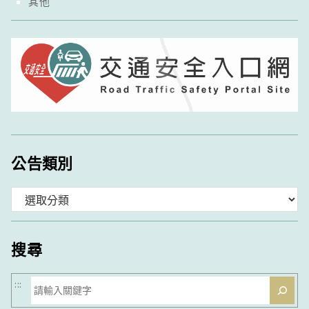
其他
公告類別
分
類
搜尋
搜
:::