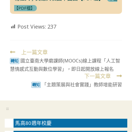
【PDF檔】
Post Views:
237
上一篇文章
Read
國立臺南大學磨課師(MOOCs)線上課程「人工智
more
轉知
慧情感式互動與數位學習」，即日起開放線上報名
articles
下一篇文章
「主題策展與社會實踐」教師增能研習
轉知
:::
馬高80週年校慶