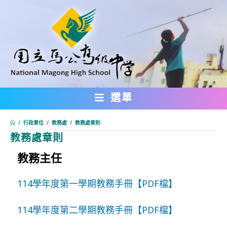
跳
轉
至
主
要
內
選單
容
/
行政單位
/
教務處
/
教務處章則
教務處章則
教務主任
:::
114學年度第一學期教務手冊【PDF檔】
114學年度第二學期教務手冊【PDF檔】