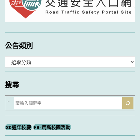
公告類別
分
類
搜尋
搜
:::
尋
80週年校慶
FB-馬高校園活動