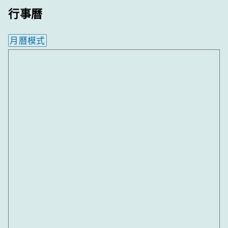
行事曆
月曆模式
內嵌行事曆為視覺預覽，完整行事曆內容請使用